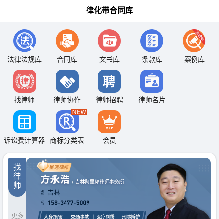
律化带合同库
法律法规库
合同库
文书库
条款库
案例库
找律师
律师协作
律师招聘
律师名片
诉讼费计算器
商标分类表
会员
找
律
师
更多