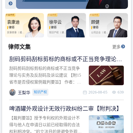
袁康迪
徐华云
顾健
律师
律师
律师
民事商事 丨
婚姻
知识产权 丨
建设
公司企业 丨
婚姻
家庭 丨
合同事务
工程 丨
劳动纠纷
家庭 丨
房产纠纷
丨
法律顾问
丨
行政诉讼 丨
刑
丨
刑事辩护
事辩护
律师文集
更多
刮码剪码刮标剪标的商标或不正当竞争理论与
实务及反刮码及诉讼建议 【附15省市是否侵权
刮码剪码刮标剪标的商标或不正当竞争
案例裁判要旨】
理论与实务及反刮码及诉讼建议 【附15
省市是否侵权案例裁判要旨】 作者：浙
江杭知桥律师事务所 王梨华 周靖超 【导
2026-08-05
639
知识产权
王梨华
读】 第一部分：刮码剪码刮标剪标的商
标或不正当竞争理论与实务及反刮码及
啤酒罐外观设计无效行政纠纷二审【附判决】
诉讼建议 第二部分：15省市是否侵权案
例的裁判要旨 目录 第一部分、刮码剪码
【裁判要旨】授予专利权的外观设计不
刮
得与他人在申请日以前已经取得的合法
权利相冲突。”的立法目的是避免外观设