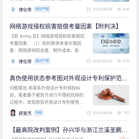
计专利的实施与他人在先的合法权利相
2026-08-06
648
知识产权
律化带
冲突。基于此，凡是因该外观设计的实
施可能侵害他人在先权利的情形，均属
网络游戏侵权损害赔偿考量因素【附判决】
于该款规定的规制范畴。“合法权利”不宜
作狭义解释，一般情况下，只要依法享
【前 &nbsp;言】网络游戏侵权损害赔偿
有的、在本专利申请日之
考量因素：（1）权利客体本身价值因
素：网络游戏知名度、制作成本、影响
力、用户数量、商业价值；（2）被告获
2026-08-05
576
知识产权
律化带
利角度因素：被诉侵权游戏销售数量、
销售范围、销售价格、充值金额、玩家
真伪使用状态参考图对外观设计专利保护范围
人数、活跃人数、市场占用率；（3）被
的影响
告主观因素：被告的主观恶意、是否明
问题提出 本案系外观设计专利侵权纠
知或应知、是否有
纷，笔者基于被告方进行不侵权抗辩的
过程中，发现原告外观设计专利使用状
态参考图中的外观设计与被告涉案商品
2026-08-06
785
专利
顾旻杰
的视觉效果存在显著区别。故就使用状
态参考图是否可以用于外观设计专利的
【最高院改判案例】孙兴华与浙江兰溪圣鹏、
保护范围确定进行了研究，将办案体会
浙江万来旅游侵害外观设计专利权纠纷
与研究过程记录如下： 简要结论： 笔者