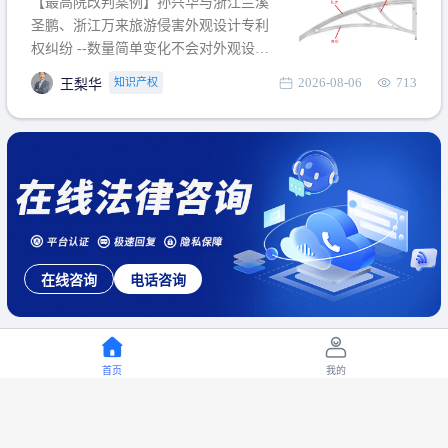
【最高院改判案例】孙兴华与浙江兰溪
提出使用状态参考图应以
圣鹏、浙江万来旅游侵害外观设计专利
权纠纷 --数量简单变化不会对外观设计
产生视觉影响，及现有设计抗辩与专利
2026-08-06
713
知识产权
王梨华
无效再审改判可以执行回转 【承办律
师】 王梨华 浙江杭知桥律师事务所 【案
由】 侵害外观设计专利权纠纷 【案号索
引】 再审：最高人民法院(2019)最高法
民再2
合同定制
合同审核
首页
我的