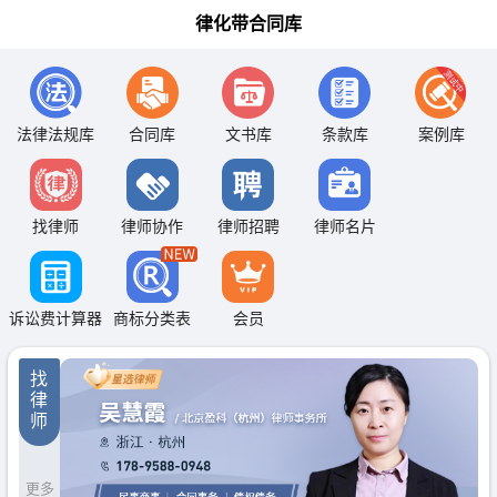
律化带合同库
法律法规库
合同库
文书库
条款库
案例库
找律师
律师协作
律师招聘
律师名片
诉讼费计算器
商标分类表
会员
找
律
师
更多