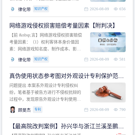
计专利的实施与他人在先的合法权利相
2026-08-09
656
知识产权
律化带
冲突。基于此，凡是因该外观设计的实
施可能侵害他人在先权利的情形，均属
网络游戏侵权损害赔偿考量因素【附判决】
于该款规定的规制范畴。“合法权利”不宜
作狭义解释，一般情况下，只要依法享
【前 &nbsp;言】网络游戏侵权损害赔偿
有的、在本专利申请日之
考量因素：（1）权利客体本身价值因
素：网络游戏知名度、制作成本、影响
力、用户数量、商业价值；（2）被告获
2026-08-09
581
知识产权
律化带
利角度因素：被诉侵权游戏销售数量、
销售范围、销售价格、充值金额、玩家
真伪使用状态参考图对外观设计专利保护范围
人数、活跃人数、市场占用率；（3）被
的影响
告主观因素：被告的主观恶意、是否明
问题提出 本案系外观设计专利侵权纠
知或应知、是否有
纷，笔者基于被告方进行不侵权抗辩的
过程中，发现原告外观设计专利使用状
态参考图中的外观设计与被告涉案商品
2026-08-09
790
专利
顾旻杰
的视觉效果存在显著区别。故就使用状
态参考图是否可以用于外观设计专利的
【最高院改判案例】孙兴华与浙江兰溪圣鹏、
保护范围确定进行了研究，将办案体会
浙江万来旅游侵害外观设计专利权纠纷
与研究过程记录如下： 简要结论： 笔者