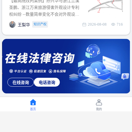
【最高院改判案例】孙兴华与浙江兰溪
提出使用状态参考图应以
圣鹏、浙江万来旅游侵害外观设计专利
权纠纷 --数量简单变化不会对外观设计
产生视觉影响，及现有设计抗辩与专利
2026-08-08
716
知识产权
王梨华
无效再审改判可以执行回转 【承办律
师】 王梨华 浙江杭知桥律师事务所 【案
由】 侵害外观设计专利权纠纷 【案号索
引】 再审：最高人民法院(2019)最高法
民再2
在线咨询
电话咨询
首页
我的