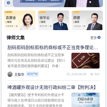
袁康迪
徐华云
顾健
律师
律师
律师
民事商事 丨
婚姻
知识产权 丨
建设
公司企业 丨
婚姻
家庭 丨
合同事务
工程 丨
劳动纠纷
家庭 丨
房产纠纷
丨
法律顾问
丨
行政诉讼 丨
刑
丨
刑事辩护
事辩护
律师文集
更多
刮码剪码刮标剪标的商标或不正当竞争理论与
实务及反刮码及诉讼建议 【附15省市是否侵权
刮码剪码刮标剪标的商标或不正当竞争
案例裁判要旨】
理论与实务及反刮码及诉讼建议 【附15
省市是否侵权案例裁判要旨】 作者：浙
江杭知桥律师事务所 王梨华 周靖超 【导
2026-08-09
643
知识产权
王梨华
读】 第一部分：刮码剪码刮标剪标的商
标或不正当竞争理论与实务及反刮码及
啤酒罐外观设计无效行政纠纷二审【附判决】
诉讼建议 第二部分：15省市是否侵权案
例的裁判要旨 目录 第一部分、刮码剪码
【裁判要旨】授予专利权的外观设计不
刮
得与他人在申请日以前已经取得的合法
权利相冲突。”的立法目的是避免外观设