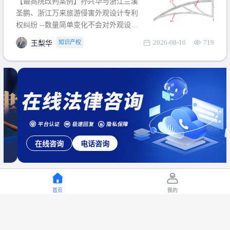
【最高院改判案例】孙兴华与浙江兰溪
提出使用状态参考图应以
圣鹏、浙江万来旅游侵害外观设计专利
权纠纷 --数量简单变化不会对外观设计
产生视觉影响，及现有设计抗辩与专利
2026-08-10
719
知识产权
王梨华
无效再审改判可以执行回转 【承办律
师】 王梨华 浙江杭知桥律师事务所 【案
由】 侵害外观设计专利权纠纷 【案号索
引】 再审：最高人民法院(2019)最高法
民再2
在线咨询
电话咨询
首页
我的