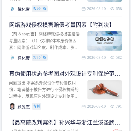
计专利的实施与他人在先的合法权利相
2026-08-10
658
知识产权
律化带
冲突。基于此，凡是因该外观设计的实
施可能侵害他人在先权利的情形，均属
网络游戏侵权损害赔偿考量因素【附判决】
于该款规定的规制范畴。“合法权利”不宜
作狭义解释，一般情况下，只要依法享
【前 &nbsp;言】网络游戏侵权损害赔偿
有的、在本专利申请日之
考量因素：（1）权利客体本身价值因
素：网络游戏知名度、制作成本、影响
力、用户数量、商业价值；（2）被告获
2026-08-10
582
知识产权
律化带
利角度因素：被诉侵权游戏销售数量、
销售范围、销售价格、充值金额、玩家
真伪使用状态参考图对外观设计专利保护范围
人数、活跃人数、市场占用率；（3）被
的影响
告主观因素：被告的主观恶意、是否明
问题提出 本案系外观设计专利侵权纠
知或应知、是否有
纷，笔者基于被告方进行不侵权抗辩的
过程中，发现原告外观设计专利使用状
态参考图中的外观设计与被告涉案商品
2026-08-10
791
专利
顾旻杰
的视觉效果存在显著区别。故就使用状
态参考图是否可以用于外观设计专利的
【最高院改判案例】孙兴华与浙江兰溪圣鹏、
保护范围确定进行了研究，将办案体会
浙江万来旅游侵害外观设计专利权纠纷
与研究过程记录如下： 简要结论： 笔者