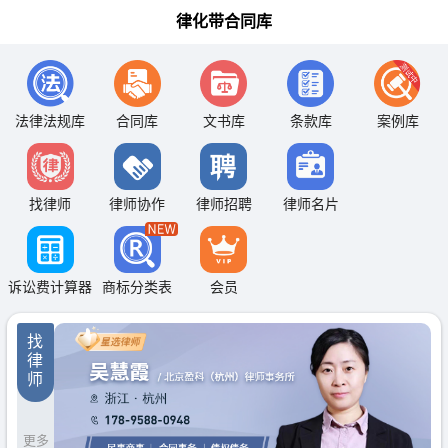
律化带合同库
法律法规库
合同库
文书库
条款库
案例库
找律师
律师协作
律师招聘
律师名片
诉讼费计算器
商标分类表
会员
找
律
师
更多