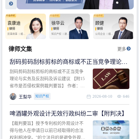
袁康迪
徐华云
顾健
律师
律师
律师
民事商事 丨
婚姻
知识产权 丨
建设
公司企业 丨
婚姻
家庭 丨
合同事务
工程 丨
劳动纠纷
家庭 丨
房产纠纷
丨
法律顾问
丨
行政诉讼 丨
刑
丨
刑事辩护
事辩护
律师文集
更多
刮码剪码刮标剪标的商标或不正当竞争理论与
实务及反刮码及诉讼建议 【附15省市是否侵权
刮码剪码刮标剪标的商标或不正当竞争
案例裁判要旨】
理论与实务及反刮码及诉讼建议 【附15
省市是否侵权案例裁判要旨】 作者：浙
江杭知桥律师事务所 王梨华 周靖超 【导
2026-08-10
646
知识产权
王梨华
读】 第一部分：刮码剪码刮标剪标的商
标或不正当竞争理论与实务及反刮码及
啤酒罐外观设计无效行政纠纷二审【附判决】
诉讼建议 第二部分：15省市是否侵权案
例的裁判要旨 目录 第一部分、刮码剪码
【裁判要旨】授予专利权的外观设计不
刮
得与他人在申请日以前已经取得的合法
权利相冲突。”的立法目的是避免外观设