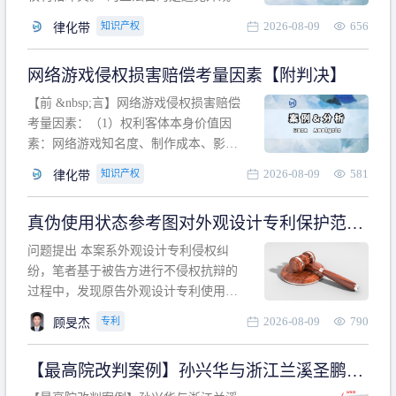
计专利的实施与他人在先的合法权利相
2026-08-09
656
知识产权
律化带
冲突。基于此，凡是因该外观设计的实
施可能侵害他人在先权利的情形，均属
网络游戏侵权损害赔偿考量因素【附判决】
于该款规定的规制范畴。“合法权利”不宜
作狭义解释，一般情况下，只要依法享
【前 &nbsp;言】网络游戏侵权损害赔偿
有的、在本专利申请日之
考量因素：（1）权利客体本身价值因
素：网络游戏知名度、制作成本、影响
力、用户数量、商业价值；（2）被告获
2026-08-09
581
知识产权
律化带
利角度因素：被诉侵权游戏销售数量、
销售范围、销售价格、充值金额、玩家
真伪使用状态参考图对外观设计专利保护范围
人数、活跃人数、市场占用率；（3）被
的影响
告主观因素：被告的主观恶意、是否明
问题提出 本案系外观设计专利侵权纠
知或应知、是否有
纷，笔者基于被告方进行不侵权抗辩的
过程中，发现原告外观设计专利使用状
态参考图中的外观设计与被告涉案商品
2026-08-09
790
专利
顾旻杰
的视觉效果存在显著区别。故就使用状
态参考图是否可以用于外观设计专利的
【最高院改判案例】孙兴华与浙江兰溪圣鹏、
保护范围确定进行了研究，将办案体会
浙江万来旅游侵害外观设计专利权纠纷
与研究过程记录如下： 简要结论： 笔者