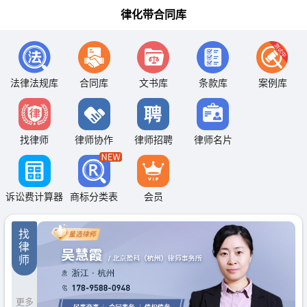
律化带合同库
法律法规库
合同库
文书库
条款库
案例库
找律师
律师协作
律师招聘
律师名片
诉讼费计算器
商标分类表
会员
找
律
师
更多