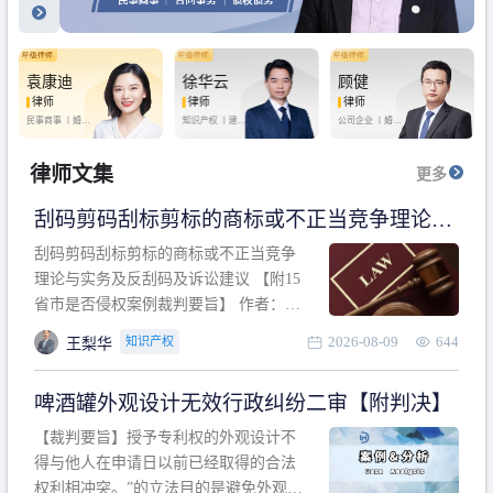
袁康迪
徐华云
顾健
律师
律师
律师
民事商事 丨
婚姻
知识产权 丨
建设
公司企业 丨
婚姻
家庭 丨
合同事务
工程 丨
劳动纠纷
家庭 丨
房产纠纷
丨
法律顾问
丨
行政诉讼 丨
刑
丨
刑事辩护
事辩护
律师文集
更多
刮码剪码刮标剪标的商标或不正当竞争理论与
实务及反刮码及诉讼建议 【附15省市是否侵权
刮码剪码刮标剪标的商标或不正当竞争
案例裁判要旨】
理论与实务及反刮码及诉讼建议 【附15
省市是否侵权案例裁判要旨】 作者：浙
江杭知桥律师事务所 王梨华 周靖超 【导
2026-08-09
644
知识产权
王梨华
读】 第一部分：刮码剪码刮标剪标的商
标或不正当竞争理论与实务及反刮码及
啤酒罐外观设计无效行政纠纷二审【附判决】
诉讼建议 第二部分：15省市是否侵权案
例的裁判要旨 目录 第一部分、刮码剪码
【裁判要旨】授予专利权的外观设计不
刮
得与他人在申请日以前已经取得的合法
权利相冲突。”的立法目的是避免外观设