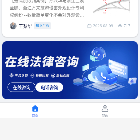
【最高院改判案例】孙兴华与浙江兰溪
提出使用状态参考图应以
圣鹏、浙江万来旅游侵害外观设计专利
权纠纷 --数量简单变化不会对外观设计
产生视觉影响，及现有设计抗辩与专利
2026-08-09
717
知识产权
王梨华
无效再审改判可以执行回转 【承办律
师】 王梨华 浙江杭知桥律师事务所 【案
由】 侵害外观设计专利权纠纷 【案号索
引】 再审：最高人民法院(2019)最高法
民再2
在线咨询
电话咨询
首页
我的