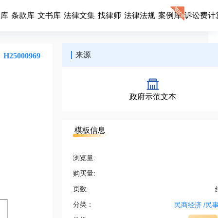
同库
条款库
文书库
法律文集
找律师
法律法规
案例库
诉讼费计
来源
H25000969
政府示范文本
模板信息
浏览量:
购买量:
页数:
分类：
民商经济
/
民