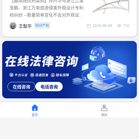
【最高院改判案例】孙兴华与浙江兰溪
提出使用状态参考图应以
圣鹏、浙江万来旅游侵害外观设计专利
权纠纷 --数量简单变化不会对外观设计
产生视觉影响，及现有设计抗辩与专利
2026-08-08
716
知识产权
王梨华
无效再审改判可以执行回转 【承办律
师】 王梨华 浙江杭知桥律师事务所 【案
由】 侵害外观设计专利权纠纷 【案号索
引】 再审：最高人民法院(2019)最高法
民再2
在线咨询
电话咨询
首页
我的