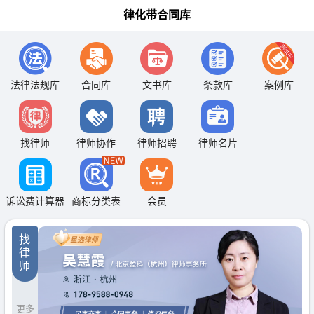
律化带合同库
法律法规库
合同库
文书库
条款库
案例库
找律师
律师协作
律师招聘
律师名片
诉讼费计算器
商标分类表
会员
找
律
师
更多