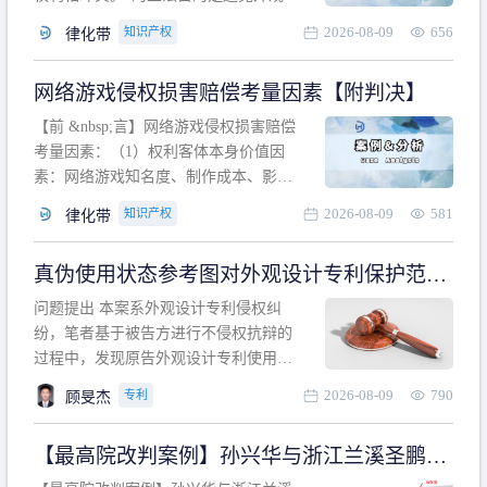
计专利的实施与他人在先的合法权利相
2026-08-09
656
知识产权
律化带
冲突。基于此，凡是因该外观设计的实
施可能侵害他人在先权利的情形，均属
网络游戏侵权损害赔偿考量因素【附判决】
于该款规定的规制范畴。“合法权利”不宜
作狭义解释，一般情况下，只要依法享
【前 &nbsp;言】网络游戏侵权损害赔偿
有的、在本专利申请日之
考量因素：（1）权利客体本身价值因
素：网络游戏知名度、制作成本、影响
力、用户数量、商业价值；（2）被告获
2026-08-09
581
知识产权
律化带
利角度因素：被诉侵权游戏销售数量、
销售范围、销售价格、充值金额、玩家
真伪使用状态参考图对外观设计专利保护范围
人数、活跃人数、市场占用率；（3）被
的影响
告主观因素：被告的主观恶意、是否明
问题提出 本案系外观设计专利侵权纠
知或应知、是否有
纷，笔者基于被告方进行不侵权抗辩的
过程中，发现原告外观设计专利使用状
态参考图中的外观设计与被告涉案商品
2026-08-09
790
专利
顾旻杰
的视觉效果存在显著区别。故就使用状
态参考图是否可以用于外观设计专利的
【最高院改判案例】孙兴华与浙江兰溪圣鹏、
保护范围确定进行了研究，将办案体会
浙江万来旅游侵害外观设计专利权纠纷
与研究过程记录如下： 简要结论： 笔者