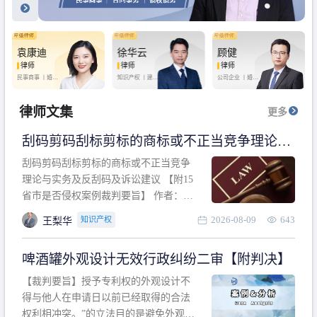
袁康迪
徐华云
顾健
律师
律师
律师
民事商事 丨
婚姻
知识产权 丨
建设
公司企业 丨
婚姻
家庭 丨
合同事务
工程 丨
劳动纠纷
家庭 丨
房产纠纷
丨
法律顾问
丨
行政诉讼 丨
刑
丨
刑事辩护
事辩护
律师文集
更多
刮码剪码刮标剪标的商标或不正当竞争理论与
实务及反刮码及诉讼建议 【附15省市是否侵权
刮码剪码刮标剪标的商标或不正当竞争
案例裁判要旨】
理论与实务及反刮码及诉讼建议 【附15
省市是否侵权案例裁判要旨】 作者：浙
江杭知桥律师事务所 王梨华 周靖超 【导
2026-08-09
643
知识产权
王梨华
读】 第一部分：刮码剪码刮标剪标的商
标或不正当竞争理论与实务及反刮码及
啤酒罐外观设计无效行政纠纷二审【附判决】
诉讼建议 第二部分：15省市是否侵权案
例的裁判要旨 目录 第一部分、刮码剪码
【裁判要旨】授予专利权的外观设计不
刮
得与他人在申请日以前已经取得的合法
权利相冲突。”的立法目的是避免外观设