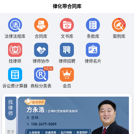
律化带合同库
法律法规库
合同库
文书库
条款库
案例库
找律师
律师协作
律师招聘
律师名片
诉讼费计算器
商标分类表
会员
找
律
师
更多