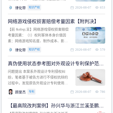
计专利的实施与他人在先的合法权利相
2026-08-07
653
知识产权
律化带
冲突。基于此，凡是因该外观设计的实
施可能侵害他人在先权利的情形，均属
网络游戏侵权损害赔偿考量因素【附判决】
于该款规定的规制范畴。“合法权利”不宜
作狭义解释，一般情况下，只要依法享
【前 &nbsp;言】网络游戏侵权损害赔偿
有的、在本专利申请日之
考量因素：（1）权利客体本身价值因
素：网络游戏知名度、制作成本、影响
力、用户数量、商业价值；（2）被告获
2026-08-07
579
知识产权
律化带
利角度因素：被诉侵权游戏销售数量、
销售范围、销售价格、充值金额、玩家
真伪使用状态参考图对外观设计专利保护范围
人数、活跃人数、市场占用率；（3）被
的影响
告主观因素：被告的主观恶意、是否明
问题提出 本案系外观设计专利侵权纠
知或应知、是否有
纷，笔者基于被告方进行不侵权抗辩的
过程中，发现原告外观设计专利使用状
态参考图中的外观设计与被告涉案商品
2026-08-07
786
专利
顾旻杰
的视觉效果存在显著区别。故就使用状
态参考图是否可以用于外观设计专利的
【最高院改判案例】孙兴华与浙江兰溪圣鹏、
保护范围确定进行了研究，将办案体会
浙江万来旅游侵害外观设计专利权纠纷
与研究过程记录如下： 简要结论： 笔者