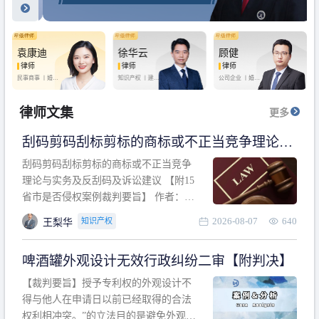
袁康迪
徐华云
顾健
律师
律师
律师
民事商事 丨
婚姻
知识产权 丨
建设
公司企业 丨
婚姻
家庭 丨
合同事务
工程 丨
劳动纠纷
家庭 丨
房产纠纷
丨
法律顾问
丨
行政诉讼 丨
刑
丨
刑事辩护
事辩护
律师文集
更多
刮码剪码刮标剪标的商标或不正当竞争理论与
实务及反刮码及诉讼建议 【附15省市是否侵权
刮码剪码刮标剪标的商标或不正当竞争
案例裁判要旨】
理论与实务及反刮码及诉讼建议 【附15
省市是否侵权案例裁判要旨】 作者：浙
江杭知桥律师事务所 王梨华 周靖超 【导
2026-08-07
640
知识产权
王梨华
读】 第一部分：刮码剪码刮标剪标的商
标或不正当竞争理论与实务及反刮码及
啤酒罐外观设计无效行政纠纷二审【附判决】
诉讼建议 第二部分：15省市是否侵权案
例的裁判要旨 目录 第一部分、刮码剪码
【裁判要旨】授予专利权的外观设计不
刮
得与他人在申请日以前已经取得的合法
权利相冲突。”的立法目的是避免外观设