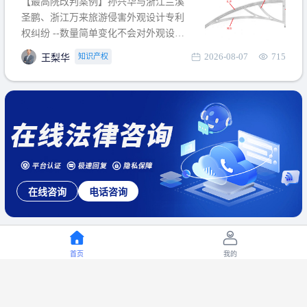
【最高院改判案例】孙兴华与浙江兰溪
提出使用状态参考图应以
圣鹏、浙江万来旅游侵害外观设计专利
权纠纷 --数量简单变化不会对外观设计
产生视觉影响，及现有设计抗辩与专利
2026-08-07
715
知识产权
王梨华
无效再审改判可以执行回转 【承办律
师】 王梨华 浙江杭知桥律师事务所 【案
由】 侵害外观设计专利权纠纷 【案号索
引】 再审：最高人民法院(2019)最高法
民再2
在线咨询
电话咨询
首页
我的