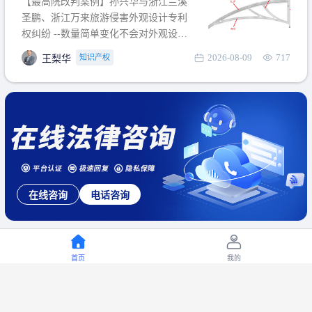
【最高院改判案例】孙兴华与浙江兰溪
提出使用状态参考图应以
圣鹏、浙江万来旅游侵害外观设计专利
权纠纷 --数量简单变化不会对外观设计
产生视觉影响，及现有设计抗辩与专利
2026-08-09
717
知识产权
王梨华
无效再审改判可以执行回转 【承办律
师】 王梨华 浙江杭知桥律师事务所 【案
由】 侵害外观设计专利权纠纷 【案号索
引】 再审：最高人民法院(2019)最高法
民再2
在线咨询
电话咨询
首页
我的