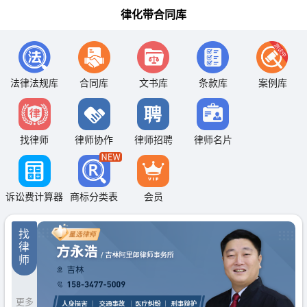
律化带合同库
法律法规库
合同库
文书库
条款库
案例库
找律师
律师协作
律师招聘
律师名片
诉讼费计算器
商标分类表
会员
找
律
师
更多