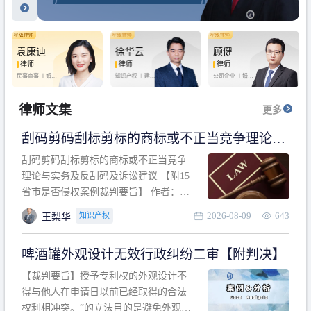
袁康迪
徐华云
顾健
律师
律师
律师
民事商事 丨
婚姻
知识产权 丨
建设
公司企业 丨
婚姻
家庭 丨
合同事务
工程 丨
劳动纠纷
家庭 丨
房产纠纷
丨
法律顾问
丨
行政诉讼 丨
刑
丨
刑事辩护
事辩护
律师文集
更多
刮码剪码刮标剪标的商标或不正当竞争理论与
实务及反刮码及诉讼建议 【附15省市是否侵权
刮码剪码刮标剪标的商标或不正当竞争
案例裁判要旨】
理论与实务及反刮码及诉讼建议 【附15
省市是否侵权案例裁判要旨】 作者：浙
江杭知桥律师事务所 王梨华 周靖超 【导
2026-08-09
643
知识产权
王梨华
读】 第一部分：刮码剪码刮标剪标的商
标或不正当竞争理论与实务及反刮码及
啤酒罐外观设计无效行政纠纷二审【附判决】
诉讼建议 第二部分：15省市是否侵权案
例的裁判要旨 目录 第一部分、刮码剪码
【裁判要旨】授予专利权的外观设计不
刮
得与他人在申请日以前已经取得的合法
权利相冲突。”的立法目的是避免外观设