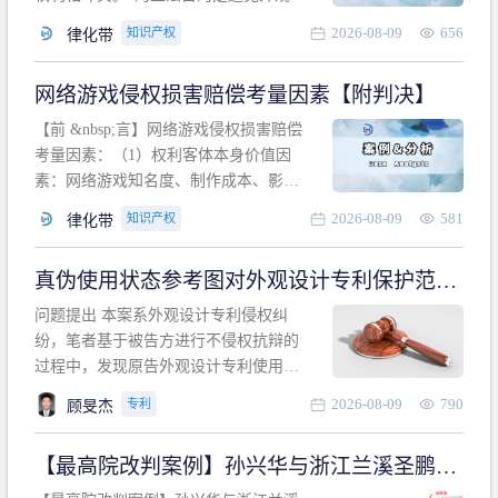
计专利的实施与他人在先的合法权利相
2026-08-09
656
知识产权
律化带
冲突。基于此，凡是因该外观设计的实
施可能侵害他人在先权利的情形，均属
网络游戏侵权损害赔偿考量因素【附判决】
于该款规定的规制范畴。“合法权利”不宜
作狭义解释，一般情况下，只要依法享
【前 &nbsp;言】网络游戏侵权损害赔偿
有的、在本专利申请日之
考量因素：（1）权利客体本身价值因
素：网络游戏知名度、制作成本、影响
力、用户数量、商业价值；（2）被告获
2026-08-09
581
知识产权
律化带
利角度因素：被诉侵权游戏销售数量、
销售范围、销售价格、充值金额、玩家
真伪使用状态参考图对外观设计专利保护范围
人数、活跃人数、市场占用率；（3）被
的影响
告主观因素：被告的主观恶意、是否明
问题提出 本案系外观设计专利侵权纠
知或应知、是否有
纷，笔者基于被告方进行不侵权抗辩的
过程中，发现原告外观设计专利使用状
态参考图中的外观设计与被告涉案商品
2026-08-09
790
专利
顾旻杰
的视觉效果存在显著区别。故就使用状
态参考图是否可以用于外观设计专利的
【最高院改判案例】孙兴华与浙江兰溪圣鹏、
保护范围确定进行了研究，将办案体会
浙江万来旅游侵害外观设计专利权纠纷
与研究过程记录如下： 简要结论： 笔者