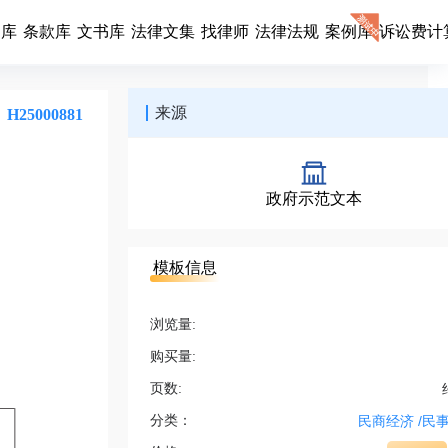
同库
条款库
文书库
法律文集
找律师
法律法规
案例库
诉讼费计
来源
H25000881
政府示范文本
模板信息
浏览量:
购买量:
页数:
分类：
民商经济
/
民