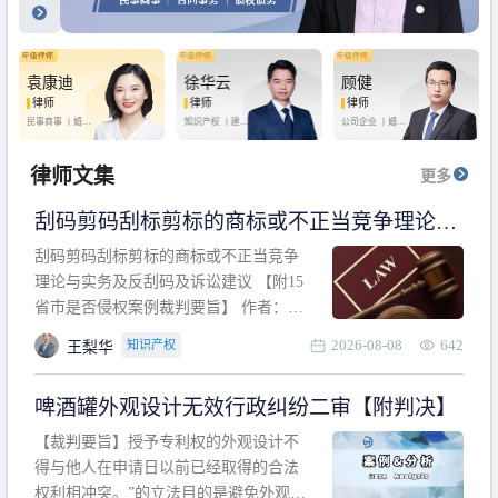
袁康迪
徐华云
顾健
律师
律师
律师
民事商事 丨
婚姻
知识产权 丨
建设
公司企业 丨
婚姻
家庭 丨
合同事务
工程 丨
劳动纠纷
家庭 丨
房产纠纷
丨
法律顾问
丨
行政诉讼 丨
刑
丨
刑事辩护
事辩护
律师文集
更多
刮码剪码刮标剪标的商标或不正当竞争理论与
实务及反刮码及诉讼建议 【附15省市是否侵权
刮码剪码刮标剪标的商标或不正当竞争
案例裁判要旨】
理论与实务及反刮码及诉讼建议 【附15
省市是否侵权案例裁判要旨】 作者：浙
江杭知桥律师事务所 王梨华 周靖超 【导
2026-08-08
642
知识产权
王梨华
读】 第一部分：刮码剪码刮标剪标的商
标或不正当竞争理论与实务及反刮码及
啤酒罐外观设计无效行政纠纷二审【附判决】
诉讼建议 第二部分：15省市是否侵权案
例的裁判要旨 目录 第一部分、刮码剪码
【裁判要旨】授予专利权的外观设计不
刮
得与他人在申请日以前已经取得的合法
权利相冲突。”的立法目的是避免外观设