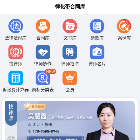
律化带合同库
法律法规库
合同库
文书库
条款库
案例库
找律师
律师协作
律师招聘
律师名片
诉讼费计算器
商标分类表
会员
找
律
师
更多