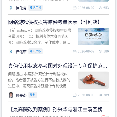
计专利的实施与他人在先的合法权利相
2026-08-07
653
知识产权
律化带
冲突。基于此，凡是因该外观设计的实
施可能侵害他人在先权利的情形，均属
网络游戏侵权损害赔偿考量因素【附判决】
于该款规定的规制范畴。“合法权利”不宜
作狭义解释，一般情况下，只要依法享
【前 &nbsp;言】网络游戏侵权损害赔偿
有的、在本专利申请日之
考量因素：（1）权利客体本身价值因
素：网络游戏知名度、制作成本、影响
力、用户数量、商业价值；（2）被告获
2026-08-09
580
知识产权
律化带
利角度因素：被诉侵权游戏销售数量、
销售范围、销售价格、充值金额、玩家
真伪使用状态参考图对外观设计专利保护范围
人数、活跃人数、市场占用率；（3）被
的影响
告主观因素：被告的主观恶意、是否明
问题提出 本案系外观设计专利侵权纠
知或应知、是否有
纷，笔者基于被告方进行不侵权抗辩的
过程中，发现原告外观设计专利使用状
态参考图中的外观设计与被告涉案商品
2026-08-09
789
专利
顾旻杰
的视觉效果存在显著区别。故就使用状
态参考图是否可以用于外观设计专利的
【最高院改判案例】孙兴华与浙江兰溪圣鹏、
保护范围确定进行了研究，将办案体会
浙江万来旅游侵害外观设计专利权纠纷
与研究过程记录如下： 简要结论： 笔者