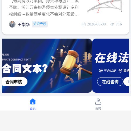
【最高院改判案例】孙兴华与浙江兰溪
提出使用状态参考图应以
圣鹏、浙江万来旅游侵害外观设计专利
权纠纷 --数量简单变化不会对外观设计
产生视觉影响，及现有设计抗辩与专利
2026-08-08
716
知识产权
王梨华
无效再审改判可以执行回转 【承办律
师】 王梨华 浙江杭知桥律师事务所 【案
由】 侵害外观设计专利权纠纷 【案号索
引】 再审：最高人民法院(2019)最高法
民再2
在线咨询
电话咨询
首页
我的