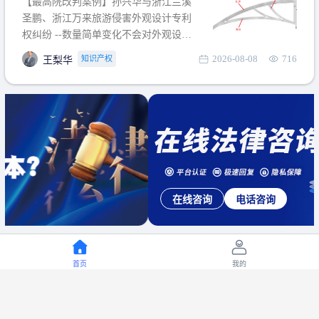
【最高院改判案例】孙兴华与浙江兰溪
提出使用状态参考图应以
圣鹏、浙江万来旅游侵害外观设计专利
权纠纷 --数量简单变化不会对外观设计
产生视觉影响，及现有设计抗辩与专利
2026-08-08
716
知识产权
王梨华
无效再审改判可以执行回转 【承办律
师】 王梨华 浙江杭知桥律师事务所 【案
由】 侵害外观设计专利权纠纷 【案号索
引】 再审：最高人民法院(2019)最高法
民再2
在线咨询
电话咨询
首页
我的