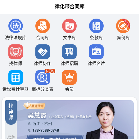
律化带合同库
法律法规库
合同库
文书库
条款库
案例库
找律师
律师协作
律师招聘
律师名片
诉讼费计算器
商标分类表
会员
找
律
师
更多