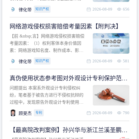
计专利的实施与他人在先的合法权利相
2026-08-09
656
知识产权
律化带
冲突。基于此，凡是因该外观设计的实
施可能侵害他人在先权利的情形，均属
网络游戏侵权损害赔偿考量因素【附判决】
于该款规定的规制范畴。“合法权利”不宜
作狭义解释，一般情况下，只要依法享
【前 &nbsp;言】网络游戏侵权损害赔偿
有的、在本专利申请日之
考量因素：（1）权利客体本身价值因
素：网络游戏知名度、制作成本、影响
力、用户数量、商业价值；（2）被告获
2026-08-09
581
知识产权
律化带
利角度因素：被诉侵权游戏销售数量、
销售范围、销售价格、充值金额、玩家
真伪使用状态参考图对外观设计专利保护范围
人数、活跃人数、市场占用率；（3）被
的影响
告主观因素：被告的主观恶意、是否明
问题提出 本案系外观设计专利侵权纠
知或应知、是否有
纷，笔者基于被告方进行不侵权抗辩的
过程中，发现原告外观设计专利使用状
态参考图中的外观设计与被告涉案商品
2026-08-09
790
专利
顾旻杰
的视觉效果存在显著区别。故就使用状
态参考图是否可以用于外观设计专利的
【最高院改判案例】孙兴华与浙江兰溪圣鹏、
保护范围确定进行了研究，将办案体会
浙江万来旅游侵害外观设计专利权纠纷
与研究过程记录如下： 简要结论： 笔者