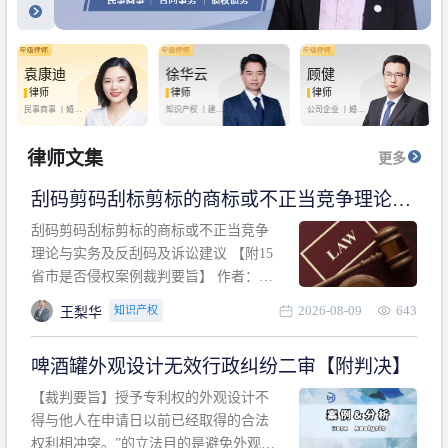
袁康迪
徐华云
顾健
律师
律师
律师
民事商事 丨
婚姻
知识产权 丨
建设
公司企业 丨
婚姻
家庭 丨
合同事务
工程 丨
劳动纠纷
家庭 丨
房产纠纷
丨
法律顾问
丨
行政诉讼 丨
刑
丨
刑事辩护
事辩护
律师文集
更多
刮码剪码刮标剪标的商标或不正当竞争理论与
实务及反刮码及诉讼建议 【附15省市是否侵权
刮码剪码刮标剪标的商标或不正当竞争
案例裁判要旨】
理论与实务及反刮码及诉讼建议 【附15
省市是否侵权案例裁判要旨】 作者：浙
江杭知桥律师事务所 王梨华 周靖超 【导
2026-08-09
643
知识产权
王梨华
读】 第一部分：刮码剪码刮标剪标的商
标或不正当竞争理论与实务及反刮码及
啤酒罐外观设计无效行政纠纷二审【附判决】
诉讼建议 第二部分：15省市是否侵权案
例的裁判要旨 目录 第一部分、刮码剪码
【裁判要旨】授予专利权的外观设计不
刮
得与他人在申请日以前已经取得的合法
权利相冲突。”的立法目的是避免外观设