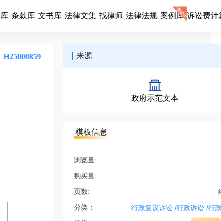
同库
条款库
文书库
法律文集
找律师
法律法规
案例库
诉讼费计
来源
H25000859
政府示范文本
模板信息
浏览量:
购买量:
页数:
分类：
行政复议诉讼
/
行政诉讼
/
行