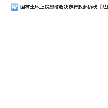
国有土地上房屋征收决定行政起诉状【法
律化带公司其他关联产品
律化带案件管理与OA系统
律化带律师电子名片
律化带家居商城
微信扫一扫
微信扫一扫
淘宝APP扫一扫