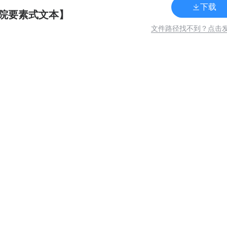
下载
院要素式文本】
文件路径找不到？点击
关
联
133
浙ICP备15019258号-5 营业执照