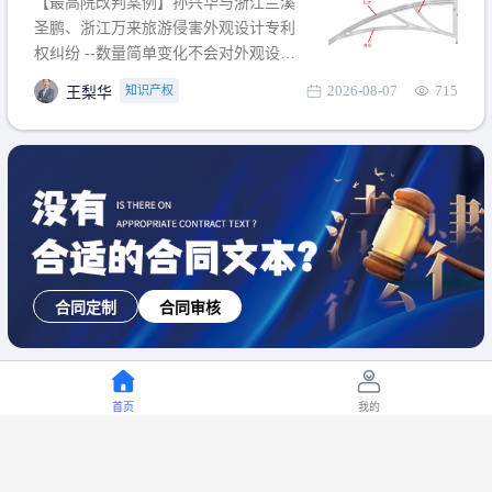
【最高院改判案例】孙兴华与浙江兰溪
提出使用状态参考图应以
圣鹏、浙江万来旅游侵害外观设计专利
权纠纷 --数量简单变化不会对外观设计
产生视觉影响，及现有设计抗辩与专利
2026-08-07
715
知识产权
王梨华
无效再审改判可以执行回转 【承办律
师】 王梨华 浙江杭知桥律师事务所 【案
由】 侵害外观设计专利权纠纷 【案号索
引】 再审：最高人民法院(2019)最高法
民再2
合同定制
合同审核
首页
我的