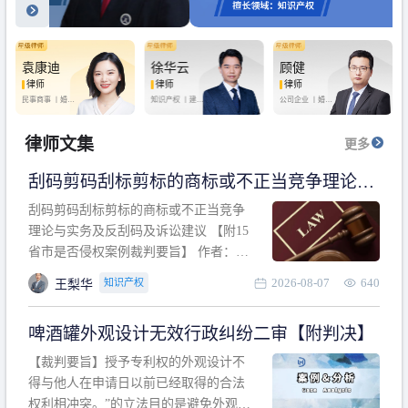
袁康迪
徐华云
顾健
律师
律师
律师
民事商事 丨
婚姻
知识产权 丨
建设
公司企业 丨
婚姻
家庭 丨
合同事务
工程 丨
劳动纠纷
家庭 丨
房产纠纷
丨
法律顾问
丨
行政诉讼 丨
刑
丨
刑事辩护
事辩护
律师文集
更多
刮码剪码刮标剪标的商标或不正当竞争理论与
实务及反刮码及诉讼建议 【附15省市是否侵权
刮码剪码刮标剪标的商标或不正当竞争
案例裁判要旨】
理论与实务及反刮码及诉讼建议 【附15
省市是否侵权案例裁判要旨】 作者：浙
江杭知桥律师事务所 王梨华 周靖超 【导
2026-08-07
640
知识产权
王梨华
读】 第一部分：刮码剪码刮标剪标的商
标或不正当竞争理论与实务及反刮码及
啤酒罐外观设计无效行政纠纷二审【附判决】
诉讼建议 第二部分：15省市是否侵权案
例的裁判要旨 目录 第一部分、刮码剪码
【裁判要旨】授予专利权的外观设计不
刮
得与他人在申请日以前已经取得的合法
权利相冲突。”的立法目的是避免外观设