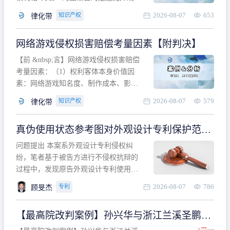
计专利的实施与他人在先的合法权利相
2026-08-07
653
知识产权
律化带
冲突。基于此，凡是因该外观设计的实
施可能侵害他人在先权利的情形，均属
网络游戏侵权损害赔偿考量因素【附判决】
于该款规定的规制范畴。“合法权利”不宜
作狭义解释，一般情况下，只要依法享
【前 &nbsp;言】网络游戏侵权损害赔偿
有的、在本专利申请日之
考量因素：（1）权利客体本身价值因
素：网络游戏知名度、制作成本、影响
力、用户数量、商业价值；（2）被告获
2026-08-07
579
知识产权
律化带
利角度因素：被诉侵权游戏销售数量、
销售范围、销售价格、充值金额、玩家
真伪使用状态参考图对外观设计专利保护范围
人数、活跃人数、市场占用率；（3）被
的影响
告主观因素：被告的主观恶意、是否明
问题提出 本案系外观设计专利侵权纠
知或应知、是否有
纷，笔者基于被告方进行不侵权抗辩的
过程中，发现原告外观设计专利使用状
态参考图中的外观设计与被告涉案商品
2026-08-07
786
专利
顾旻杰
的视觉效果存在显著区别。故就使用状
态参考图是否可以用于外观设计专利的
【最高院改判案例】孙兴华与浙江兰溪圣鹏、
保护范围确定进行了研究，将办案体会
浙江万来旅游侵害外观设计专利权纠纷
与研究过程记录如下： 简要结论： 笔者