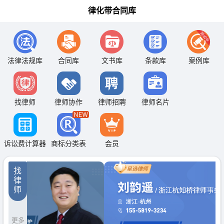
律化带合同库
法律法规库
合同库
文书库
条款库
案例库
找律师
律师协作
律师招聘
律师名片
诉讼费计算器
商标分类表
会员
找
律
师
更多