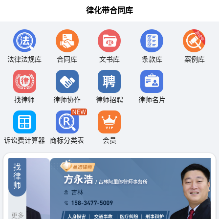
律化带合同库
法律法规库
合同库
文书库
条款库
案例库
找律师
律师协作
律师招聘
律师名片
诉讼费计算器
商标分类表
会员
找
律
师
更多