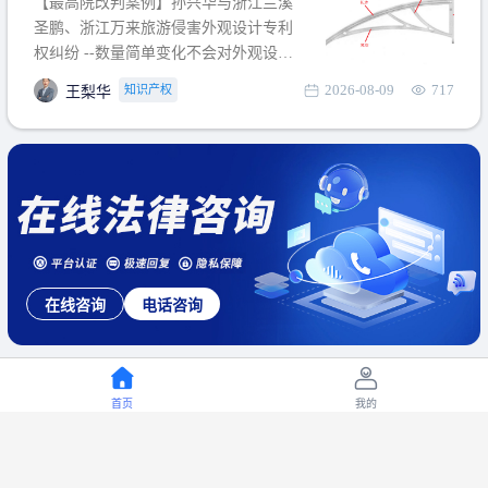
【最高院改判案例】孙兴华与浙江兰溪
提出使用状态参考图应以
圣鹏、浙江万来旅游侵害外观设计专利
权纠纷 --数量简单变化不会对外观设计
产生视觉影响，及现有设计抗辩与专利
2026-08-09
717
知识产权
王梨华
无效再审改判可以执行回转 【承办律
师】 王梨华 浙江杭知桥律师事务所 【案
由】 侵害外观设计专利权纠纷 【案号索
引】 再审：最高人民法院(2019)最高法
民再2
在线咨询
电话咨询
首页
我的