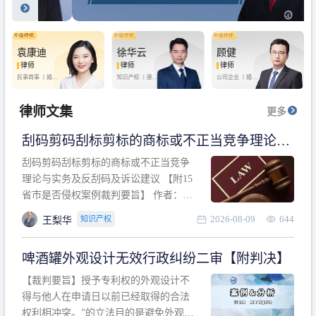
袁康迪
徐华云
顾健
律师
律师
律师
民事商事 丨
婚姻
知识产权 丨
建设
公司企业 丨
婚姻
家庭 丨
合同事务
工程 丨
劳动纠纷
家庭 丨
房产纠纷
丨
法律顾问
丨
行政诉讼 丨
刑
丨
刑事辩护
事辩护
律师文集
更多
刮码剪码刮标剪标的商标或不正当竞争理论与
实务及反刮码及诉讼建议 【附15省市是否侵权
刮码剪码刮标剪标的商标或不正当竞争
案例裁判要旨】
理论与实务及反刮码及诉讼建议 【附15
省市是否侵权案例裁判要旨】 作者：浙
江杭知桥律师事务所 王梨华 周靖超 【导
2026-08-09
644
知识产权
王梨华
读】 第一部分：刮码剪码刮标剪标的商
标或不正当竞争理论与实务及反刮码及
啤酒罐外观设计无效行政纠纷二审【附判决】
诉讼建议 第二部分：15省市是否侵权案
例的裁判要旨 目录 第一部分、刮码剪码
【裁判要旨】授予专利权的外观设计不
刮
得与他人在申请日以前已经取得的合法
权利相冲突。”的立法目的是避免外观设