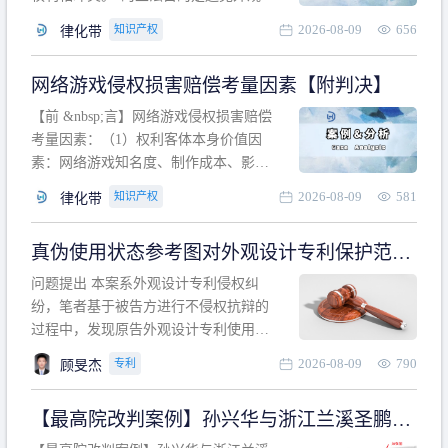
计专利的实施与他人在先的合法权利相
2026-08-09
656
知识产权
律化带
冲突。基于此，凡是因该外观设计的实
施可能侵害他人在先权利的情形，均属
网络游戏侵权损害赔偿考量因素【附判决】
于该款规定的规制范畴。“合法权利”不宜
作狭义解释，一般情况下，只要依法享
【前 &nbsp;言】网络游戏侵权损害赔偿
有的、在本专利申请日之
考量因素：（1）权利客体本身价值因
素：网络游戏知名度、制作成本、影响
力、用户数量、商业价值；（2）被告获
2026-08-09
581
知识产权
律化带
利角度因素：被诉侵权游戏销售数量、
销售范围、销售价格、充值金额、玩家
真伪使用状态参考图对外观设计专利保护范围
人数、活跃人数、市场占用率；（3）被
的影响
告主观因素：被告的主观恶意、是否明
问题提出 本案系外观设计专利侵权纠
知或应知、是否有
纷，笔者基于被告方进行不侵权抗辩的
过程中，发现原告外观设计专利使用状
态参考图中的外观设计与被告涉案商品
2026-08-09
790
专利
顾旻杰
的视觉效果存在显著区别。故就使用状
态参考图是否可以用于外观设计专利的
【最高院改判案例】孙兴华与浙江兰溪圣鹏、
保护范围确定进行了研究，将办案体会
浙江万来旅游侵害外观设计专利权纠纷
与研究过程记录如下： 简要结论： 笔者