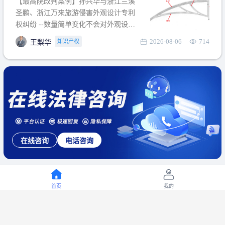
【最高院改判案例】孙兴华与浙江兰溪
提出使用状态参考图应以
圣鹏、浙江万来旅游侵害外观设计专利
权纠纷 --数量简单变化不会对外观设计
产生视觉影响，及现有设计抗辩与专利
2026-08-06
714
知识产权
王梨华
无效再审改判可以执行回转 【承办律
师】 王梨华 浙江杭知桥律师事务所 【案
由】 侵害外观设计专利权纠纷 【案号索
引】 再审：最高人民法院(2019)最高法
民再2
在线咨询
电话咨询
首页
我的