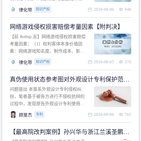
计专利的实施与他人在先的合法权利相
2026-08-06
648
知识产权
律化带
冲突。基于此，凡是因该外观设计的实
施可能侵害他人在先权利的情形，均属
网络游戏侵权损害赔偿考量因素【附判决】
于该款规定的规制范畴。“合法权利”不宜
作狭义解释，一般情况下，只要依法享
【前 &nbsp;言】网络游戏侵权损害赔偿
有的、在本专利申请日之
考量因素：（1）权利客体本身价值因
素：网络游戏知名度、制作成本、影响
力、用户数量、商业价值；（2）被告获
2026-08-05
576
知识产权
律化带
利角度因素：被诉侵权游戏销售数量、
销售范围、销售价格、充值金额、玩家
真伪使用状态参考图对外观设计专利保护范围
人数、活跃人数、市场占用率；（3）被
的影响
告主观因素：被告的主观恶意、是否明
问题提出 本案系外观设计专利侵权纠
知或应知、是否有
纷，笔者基于被告方进行不侵权抗辩的
过程中，发现原告外观设计专利使用状
态参考图中的外观设计与被告涉案商品
2026-08-06
785
专利
顾旻杰
的视觉效果存在显著区别。故就使用状
态参考图是否可以用于外观设计专利的
【最高院改判案例】孙兴华与浙江兰溪圣鹏、
保护范围确定进行了研究，将办案体会
浙江万来旅游侵害外观设计专利权纠纷
与研究过程记录如下： 简要结论： 笔者