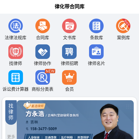
律化带合同库
法律法规库
合同库
文书库
条款库
案例库
找律师
律师协作
律师招聘
律师名片
诉讼费计算器
商标分类表
会员
找
律
师
更多