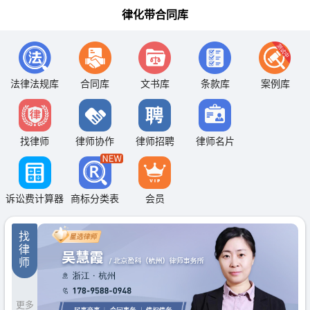
律化带合同库
法律法规库
合同库
文书库
条款库
案例库
找律师
律师协作
律师招聘
律师名片
诉讼费计算器
商标分类表
会员
找
律
师
更多