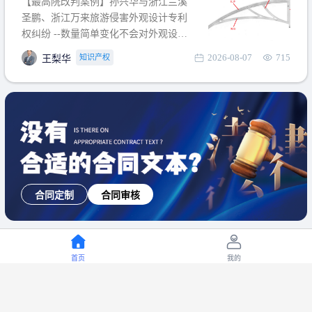
【最高院改判案例】孙兴华与浙江兰溪
提出使用状态参考图应以
圣鹏、浙江万来旅游侵害外观设计专利
权纠纷 --数量简单变化不会对外观设计
产生视觉影响，及现有设计抗辩与专利
2026-08-07
715
知识产权
王梨华
无效再审改判可以执行回转 【承办律
师】 王梨华 浙江杭知桥律师事务所 【案
由】 侵害外观设计专利权纠纷 【案号索
引】 再审：最高人民法院(2019)最高法
民再2
同审核
在线咨询
电话咨
首页
我的