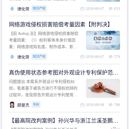
计专利的实施与他人在先的合法权利相
2026-08-07
653
知识产权
律化带
冲突。基于此，凡是因该外观设计的实
施可能侵害他人在先权利的情形，均属
网络游戏侵权损害赔偿考量因素【附判决】
于该款规定的规制范畴。“合法权利”不宜
作狭义解释，一般情况下，只要依法享
【前 &nbsp;言】网络游戏侵权损害赔偿
有的、在本专利申请日之
考量因素：（1）权利客体本身价值因
素：网络游戏知名度、制作成本、影响
力、用户数量、商业价值；（2）被告获
2026-08-07
579
知识产权
律化带
利角度因素：被诉侵权游戏销售数量、
销售范围、销售价格、充值金额、玩家
真伪使用状态参考图对外观设计专利保护范围
人数、活跃人数、市场占用率；（3）被
的影响
告主观因素：被告的主观恶意、是否明
问题提出 本案系外观设计专利侵权纠
知或应知、是否有
纷，笔者基于被告方进行不侵权抗辩的
过程中，发现原告外观设计专利使用状
态参考图中的外观设计与被告涉案商品
2026-08-08
788
专利
顾旻杰
的视觉效果存在显著区别。故就使用状
态参考图是否可以用于外观设计专利的
【最高院改判案例】孙兴华与浙江兰溪圣鹏、
保护范围确定进行了研究，将办案体会
浙江万来旅游侵害外观设计专利权纠纷
与研究过程记录如下： 简要结论： 笔者