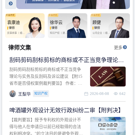
袁康迪
徐华云
顾健
律师
律师
律师
民事商事 丨
婚姻
知识产权 丨
建设
公司企业 丨
婚姻
家庭 丨
合同事务
工程 丨
劳动纠纷
家庭 丨
房产纠纷
丨
法律顾问
丨
行政诉讼 丨
刑
丨
刑事辩护
事辩护
律师文集
更多
刮码剪码刮标剪标的商标或不正当竞争理论与
实务及反刮码及诉讼建议 【附15省市是否侵权
刮码剪码刮标剪标的商标或不正当竞争
案例裁判要旨】
理论与实务及反刮码及诉讼建议 【附15
省市是否侵权案例裁判要旨】 作者：浙
江杭知桥律师事务所 王梨华 周靖超 【导
2026-08-08
642
知识产权
王梨华
读】 第一部分：刮码剪码刮标剪标的商
标或不正当竞争理论与实务及反刮码及
啤酒罐外观设计无效行政纠纷二审【附判决】
诉讼建议 第二部分：15省市是否侵权案
例的裁判要旨 目录 第一部分、刮码剪码
【裁判要旨】授予专利权的外观设计不
刮
得与他人在申请日以前已经取得的合法
权利相冲突。”的立法目的是避免外观设