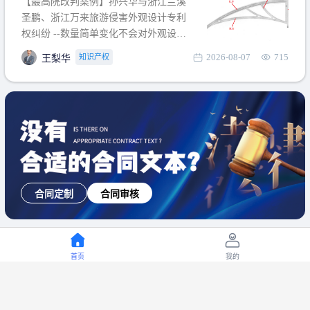
【最高院改判案例】孙兴华与浙江兰溪
提出使用状态参考图应以
圣鹏、浙江万来旅游侵害外观设计专利
权纠纷 --数量简单变化不会对外观设计
产生视觉影响，及现有设计抗辩与专利
2026-08-07
715
知识产权
王梨华
无效再审改判可以执行回转 【承办律
师】 王梨华 浙江杭知桥律师事务所 【案
由】 侵害外观设计专利权纠纷 【案号索
引】 再审：最高人民法院(2019)最高法
民再2
合同定制
合同审核
首页
我的