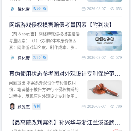
计专利的实施与他人在先的合法权利相
2026-08-07
653
知识产权
律化带
冲突。基于此，凡是因该外观设计的实
施可能侵害他人在先权利的情形，均属
网络游戏侵权损害赔偿考量因素【附判决】
于该款规定的规制范畴。“合法权利”不宜
作狭义解释，一般情况下，只要依法享
【前 &nbsp;言】网络游戏侵权损害赔偿
有的、在本专利申请日之
考量因素：（1）权利客体本身价值因
素：网络游戏知名度、制作成本、影响
力、用户数量、商业价值；（2）被告获
2026-08-07
579
知识产权
律化带
利角度因素：被诉侵权游戏销售数量、
销售范围、销售价格、充值金额、玩家
真伪使用状态参考图对外观设计专利保护范围
人数、活跃人数、市场占用率；（3）被
的影响
告主观因素：被告的主观恶意、是否明
问题提出 本案系外观设计专利侵权纠
知或应知、是否有
纷，笔者基于被告方进行不侵权抗辩的
过程中，发现原告外观设计专利使用状
态参考图中的外观设计与被告涉案商品
2026-08-07
786
专利
顾旻杰
的视觉效果存在显著区别。故就使用状
态参考图是否可以用于外观设计专利的
【最高院改判案例】孙兴华与浙江兰溪圣鹏、
保护范围确定进行了研究，将办案体会
浙江万来旅游侵害外观设计专利权纠纷
与研究过程记录如下： 简要结论： 笔者