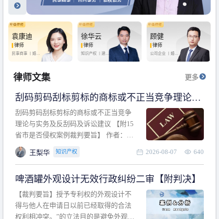
袁康迪
徐华云
顾健
律师
律师
律师
民事商事 丨
婚姻
知识产权 丨
建设
公司企业 丨
婚姻
家庭 丨
合同事务
工程 丨
劳动纠纷
家庭 丨
房产纠纷
丨
法律顾问
丨
行政诉讼 丨
刑
丨
刑事辩护
事辩护
律师文集
更多
刮码剪码刮标剪标的商标或不正当竞争理论与
实务及反刮码及诉讼建议 【附15省市是否侵权
刮码剪码刮标剪标的商标或不正当竞争
案例裁判要旨】
理论与实务及反刮码及诉讼建议 【附15
省市是否侵权案例裁判要旨】 作者：浙
江杭知桥律师事务所 王梨华 周靖超 【导
2026-08-07
640
知识产权
王梨华
读】 第一部分：刮码剪码刮标剪标的商
标或不正当竞争理论与实务及反刮码及
啤酒罐外观设计无效行政纠纷二审【附判决】
诉讼建议 第二部分：15省市是否侵权案
例的裁判要旨 目录 第一部分、刮码剪码
【裁判要旨】授予专利权的外观设计不
刮
得与他人在申请日以前已经取得的合法
权利相冲突。”的立法目的是避免外观设