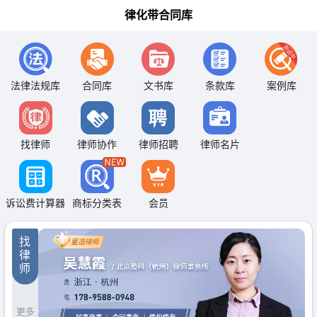
律化带合同库
法律法规库
合同库
文书库
条款库
案例库
找律师
律师协作
律师招聘
律师名片
诉讼费计算器
商标分类表
会员
找
律
师
更多