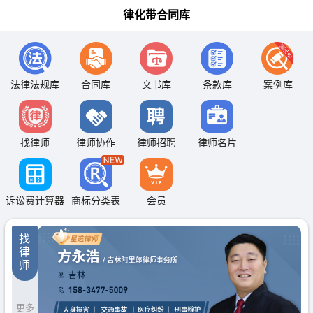
律化带合同库
法律法规库
合同库
文书库
条款库
案例库
找律师
律师协作
律师招聘
律师名片
诉讼费计算器
商标分类表
会员
找
律
师
更多