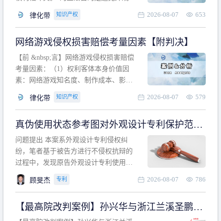
计专利的实施与他人在先的合法权利相
2026-08-07
653
知识产权
律化带
冲突。基于此，凡是因该外观设计的实
施可能侵害他人在先权利的情形，均属
网络游戏侵权损害赔偿考量因素【附判决】
于该款规定的规制范畴。“合法权利”不宜
作狭义解释，一般情况下，只要依法享
【前 &nbsp;言】网络游戏侵权损害赔偿
有的、在本专利申请日之
考量因素：（1）权利客体本身价值因
素：网络游戏知名度、制作成本、影响
力、用户数量、商业价值；（2）被告获
2026-08-07
579
知识产权
律化带
利角度因素：被诉侵权游戏销售数量、
销售范围、销售价格、充值金额、玩家
真伪使用状态参考图对外观设计专利保护范围
人数、活跃人数、市场占用率；（3）被
的影响
告主观因素：被告的主观恶意、是否明
问题提出 本案系外观设计专利侵权纠
知或应知、是否有
纷，笔者基于被告方进行不侵权抗辩的
过程中，发现原告外观设计专利使用状
态参考图中的外观设计与被告涉案商品
2026-08-07
786
专利
顾旻杰
的视觉效果存在显著区别。故就使用状
态参考图是否可以用于外观设计专利的
【最高院改判案例】孙兴华与浙江兰溪圣鹏、
保护范围确定进行了研究，将办案体会
浙江万来旅游侵害外观设计专利权纠纷
与研究过程记录如下： 简要结论： 笔者