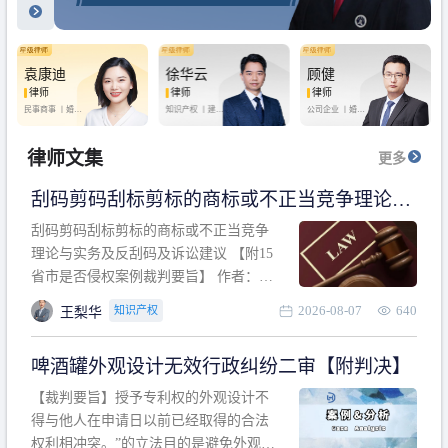
袁康迪
徐华云
顾健
律师
律师
律师
民事商事 丨
婚姻
知识产权 丨
建设
公司企业 丨
婚姻
家庭 丨
合同事务
工程 丨
劳动纠纷
家庭 丨
房产纠纷
丨
法律顾问
丨
行政诉讼 丨
刑
丨
刑事辩护
事辩护
律师文集
更多
刮码剪码刮标剪标的商标或不正当竞争理论与
实务及反刮码及诉讼建议 【附15省市是否侵权
刮码剪码刮标剪标的商标或不正当竞争
案例裁判要旨】
理论与实务及反刮码及诉讼建议 【附15
省市是否侵权案例裁判要旨】 作者：浙
江杭知桥律师事务所 王梨华 周靖超 【导
2026-08-07
640
知识产权
王梨华
读】 第一部分：刮码剪码刮标剪标的商
标或不正当竞争理论与实务及反刮码及
啤酒罐外观设计无效行政纠纷二审【附判决】
诉讼建议 第二部分：15省市是否侵权案
例的裁判要旨 目录 第一部分、刮码剪码
【裁判要旨】授予专利权的外观设计不
刮
得与他人在申请日以前已经取得的合法
权利相冲突。”的立法目的是避免外观设