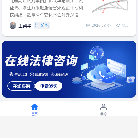
【最高院改判案例】孙兴华与浙江兰溪
提出使用状态参考图应以
圣鹏、浙江万来旅游侵害外观设计专利
权纠纷 --数量简单变化不会对外观设计
产生视觉影响，及现有设计抗辩与专利
2026-08-07
715
知识产权
王梨华
无效再审改判可以执行回转 【承办律
师】 王梨华 浙江杭知桥律师事务所 【案
由】 侵害外观设计专利权纠纷 【案号索
引】 再审：最高人民法院(2019)最高法
民再2
合同定制
合同审核
首页
我的