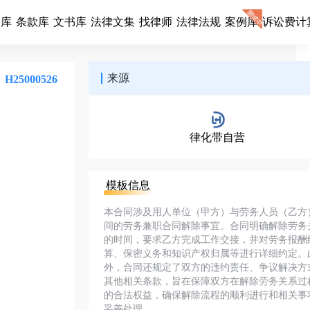
同库
条款库
文书库
法律文集
找律师
法律法规
案例库
诉讼费计
来源
H25000526
律化带自营
模板信息
本合同涉及用人单位（甲方）与劳务人员（乙方
间的劳务兼职合同解除事宜。合同明确解除劳务
的时间，要求乙方完成工作交接，并对劳务报酬
算、保密义务和知识产权归属等进行详细约定。
外，合同还规定了双方的违约责任、争议解决方
其他相关条款，旨在保障双方在解除劳务关系过
的合法权益，确保解除流程的顺利进行和相关事
妥善处理。