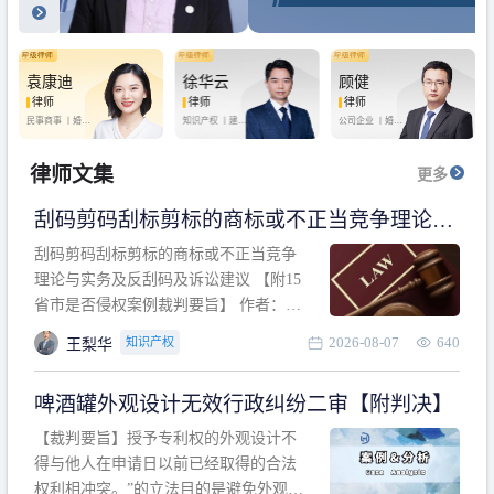
袁康迪
徐华云
顾健
律师
律师
律师
民事商事 丨
婚姻
知识产权 丨
建设
公司企业 丨
婚姻
家庭 丨
合同事务
工程 丨
劳动纠纷
家庭 丨
房产纠纷
丨
法律顾问
丨
行政诉讼 丨
刑
丨
刑事辩护
事辩护
律师文集
更多
刮码剪码刮标剪标的商标或不正当竞争理论与
实务及反刮码及诉讼建议 【附15省市是否侵权
刮码剪码刮标剪标的商标或不正当竞争
案例裁判要旨】
理论与实务及反刮码及诉讼建议 【附15
省市是否侵权案例裁判要旨】 作者：浙
江杭知桥律师事务所 王梨华 周靖超 【导
2026-08-07
640
知识产权
王梨华
读】 第一部分：刮码剪码刮标剪标的商
标或不正当竞争理论与实务及反刮码及
啤酒罐外观设计无效行政纠纷二审【附判决】
诉讼建议 第二部分：15省市是否侵权案
例的裁判要旨 目录 第一部分、刮码剪码
【裁判要旨】授予专利权的外观设计不
刮
得与他人在申请日以前已经取得的合法
权利相冲突。”的立法目的是避免外观设