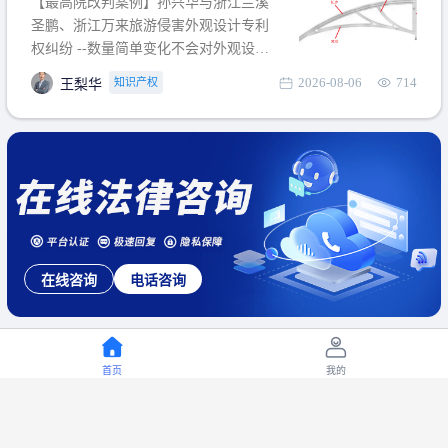
【最高院改判案例】孙兴华与浙江兰溪
提出使用状态参考图应以
圣鹏、浙江万来旅游侵害外观设计专利
权纠纷 --数量简单变化不会对外观设计
产生视觉影响，及现有设计抗辩与专利
2026-08-06
714
知识产权
王梨华
无效再审改判可以执行回转 【承办律
师】 王梨华 浙江杭知桥律师事务所 【案
由】 侵害外观设计专利权纠纷 【案号索
引】 再审：最高人民法院(2019)最高法
民再2
在线咨询
电话咨询
首页
我的