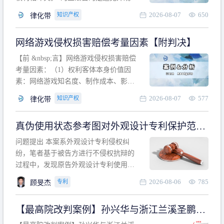
计专利的实施与他人在先的合法权利相
2026-08-07
650
知识产权
律化带
冲突。基于此，凡是因该外观设计的实
施可能侵害他人在先权利的情形，均属
网络游戏侵权损害赔偿考量因素【附判决】
于该款规定的规制范畴。“合法权利”不宜
作狭义解释，一般情况下，只要依法享
【前 &nbsp;言】网络游戏侵权损害赔偿
有的、在本专利申请日之
考量因素：（1）权利客体本身价值因
素：网络游戏知名度、制作成本、影响
力、用户数量、商业价值；（2）被告获
2026-08-07
577
知识产权
律化带
利角度因素：被诉侵权游戏销售数量、
销售范围、销售价格、充值金额、玩家
真伪使用状态参考图对外观设计专利保护范围
人数、活跃人数、市场占用率；（3）被
的影响
告主观因素：被告的主观恶意、是否明
问题提出 本案系外观设计专利侵权纠
知或应知、是否有
纷，笔者基于被告方进行不侵权抗辩的
过程中，发现原告外观设计专利使用状
态参考图中的外观设计与被告涉案商品
2026-08-06
785
专利
顾旻杰
的视觉效果存在显著区别。故就使用状
态参考图是否可以用于外观设计专利的
【最高院改判案例】孙兴华与浙江兰溪圣鹏、
保护范围确定进行了研究，将办案体会
浙江万来旅游侵害外观设计专利权纠纷
与研究过程记录如下： 简要结论： 笔者