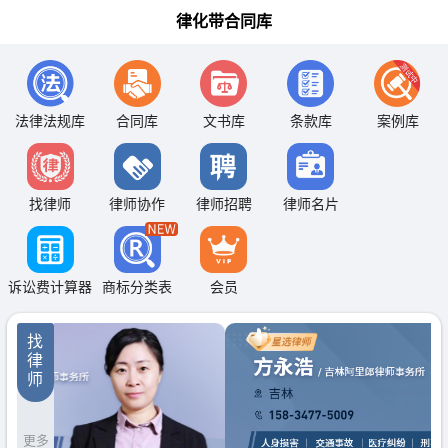
律化带合同库
法律法规库
合同库
文书库
条款库
案例库
找律师
律师协作
律师招聘
律师名片
诉讼费计算器
商标分类表
会员
找
律
师
更多