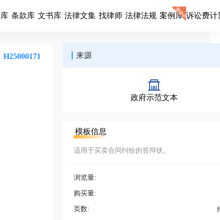
同库
条款库
文书库
法律文集
找律师
法律法规
案例库
诉讼费计
来源
H25000171
政府示范文本
模板信息
适用于买卖合同纠纷的答辩状。
浏览量:
购买量:
页数: