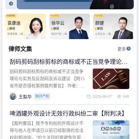
袁康迪
徐华云
顾健
律师
律师
律师
民事商事 丨
婚姻
知识产权 丨
建设
公司企业 丨
婚姻
家庭 丨
合同事务
工程 丨
劳动纠纷
家庭 丨
房产纠纷
丨
法律顾问
丨
行政诉讼 丨
刑
丨
刑事辩护
事辩护
律师文集
更多
刮码剪码刮标剪标的商标或不正当竞争理论与
实务及反刮码及诉讼建议 【附15省市是否侵权
刮码剪码刮标剪标的商标或不正当竞争
案例裁判要旨】
理论与实务及反刮码及诉讼建议 【附15
省市是否侵权案例裁判要旨】 作者：浙
江杭知桥律师事务所 王梨华 周靖超 【导
2026-08-07
640
知识产权
王梨华
读】 第一部分：刮码剪码刮标剪标的商
标或不正当竞争理论与实务及反刮码及
啤酒罐外观设计无效行政纠纷二审【附判决】
诉讼建议 第二部分：15省市是否侵权案
例的裁判要旨 目录 第一部分、刮码剪码
【裁判要旨】授予专利权的外观设计不
刮
得与他人在申请日以前已经取得的合法
权利相冲突。”的立法目的是避免外观设