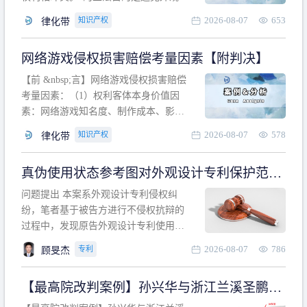
计专利的实施与他人在先的合法权利相
2026-08-07
653
知识产权
律化带
冲突。基于此，凡是因该外观设计的实
施可能侵害他人在先权利的情形，均属
网络游戏侵权损害赔偿考量因素【附判决】
于该款规定的规制范畴。“合法权利”不宜
作狭义解释，一般情况下，只要依法享
【前 &nbsp;言】网络游戏侵权损害赔偿
有的、在本专利申请日之
考量因素：（1）权利客体本身价值因
素：网络游戏知名度、制作成本、影响
力、用户数量、商业价值；（2）被告获
2026-08-07
578
知识产权
律化带
利角度因素：被诉侵权游戏销售数量、
销售范围、销售价格、充值金额、玩家
真伪使用状态参考图对外观设计专利保护范围
人数、活跃人数、市场占用率；（3）被
的影响
告主观因素：被告的主观恶意、是否明
问题提出 本案系外观设计专利侵权纠
知或应知、是否有
纷，笔者基于被告方进行不侵权抗辩的
过程中，发现原告外观设计专利使用状
态参考图中的外观设计与被告涉案商品
2026-08-07
786
专利
顾旻杰
的视觉效果存在显著区别。故就使用状
态参考图是否可以用于外观设计专利的
【最高院改判案例】孙兴华与浙江兰溪圣鹏、
保护范围确定进行了研究，将办案体会
浙江万来旅游侵害外观设计专利权纠纷
与研究过程记录如下： 简要结论： 笔者