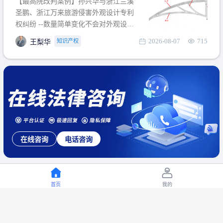
【最高院改判案例】孙兴华与浙江兰溪
提出使用状态参考图应以
圣鹏、浙江万来旅游侵害外观设计专利
权纠纷 --数量简单变化不会对外观设计
产生视觉影响，及现有设计抗辩与专利
2026-08-07
715
知识产权
王梨华
无效再审改判可以执行回转 【承办律
师】 王梨华 浙江杭知桥律师事务所 【案
由】 侵害外观设计专利权纠纷 【案号索
引】 再审：最高人民法院(2019)最高法
民再2
在线咨询
电话咨询
首页
我的