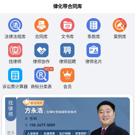
律化带合同库
法律法规库
合同库
文书库
条款库
案例库
找律师
律师协作
律师招聘
律师名片
诉讼费计算器
商标分类表
会员
找
律
师
更多