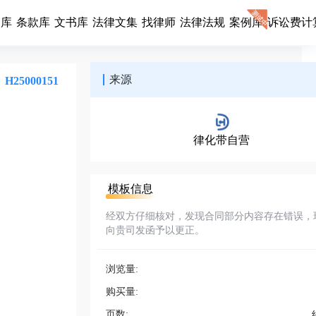
同库
条款库
文书库
法律文集
找律师
法律法规
案例库
诉讼费计
来源
H25000151
律化带自营
模板信息
经双方仔细核对，发现合同部分内容存在错误，
向贵司发函予以更正。
浏览量:
购买量:
页数: