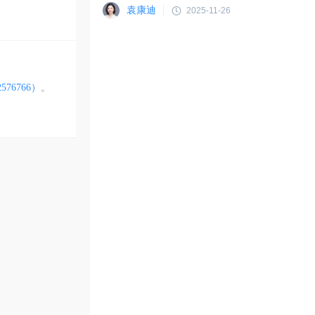
袁康迪
2025-11-26
576766）
。