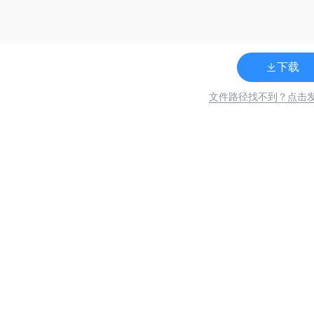
下载
文件路径找不到？点击
关
联
133