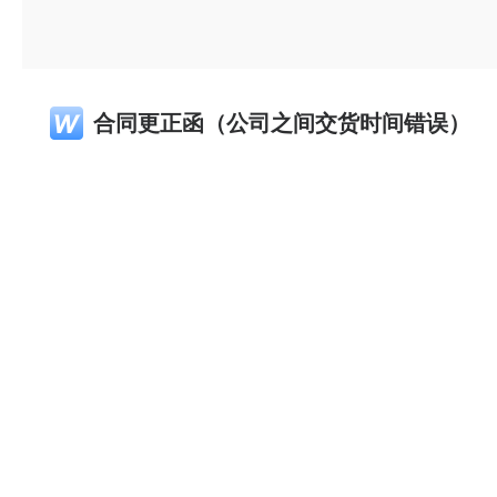
合同更正函（公司之间交货时间错误）
律化带公司其他关联产品
律化带案件管理与OA系统
律化带律师电子名片
律化带家居商城