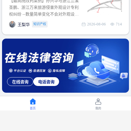
【最高院改判案例】孙兴华与浙江兰溪
提出使用状态参考图应以
圣鹏、浙江万来旅游侵害外观设计专利
权纠纷 --数量简单变化不会对外观设计
产生视觉影响，及现有设计抗辩与专利
2026-08-06
714
知识产权
王梨华
无效再审改判可以执行回转 【承办律
师】 王梨华 浙江杭知桥律师事务所 【案
由】 侵害外观设计专利权纠纷 【案号索
引】 再审：最高人民法院(2019)最高法
民再2
在线咨询
电话咨询
首页
我的