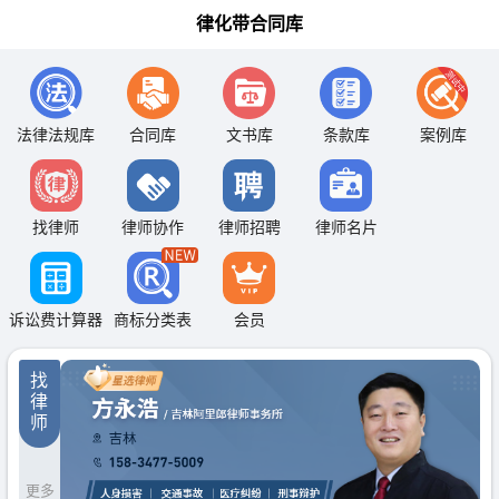
律化带合同库
法律法规库
合同库
文书库
条款库
案例库
找律师
律师协作
律师招聘
律师名片
诉讼费计算器
商标分类表
会员
找
律
师
更多