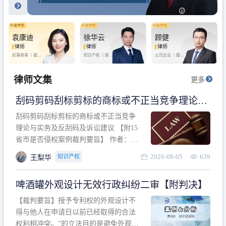
袁康迪
徐华云
顾健
律师
律师
律师
民事商事 丨
婚姻
知识产权 丨
建设
公司企业 丨
婚姻
家庭 丨
合同事务
工程 丨
劳动纠纷
家庭 丨
房产纠纷
丨
法律顾问
丨
行政诉讼 丨
刑
丨
刑事辩护
事辩护
律师文集
更多
刮码剪码刮标剪标的商标或不正当竞争理论与
实务及反刮码及诉讼建议 【附15省市是否侵权
刮码剪码刮标剪标的商标或不正当竞争
案例裁判要旨】
理论与实务及反刮码及诉讼建议 【附15
省市是否侵权案例裁判要旨】 作者：浙
江杭知桥律师事务所 王梨华 周靖超 【导
2026-08-05
639
知识产权
王梨华
读】 第一部分：刮码剪码刮标剪标的商
标或不正当竞争理论与实务及反刮码及
啤酒罐外观设计无效行政纠纷二审【附判决】
诉讼建议 第二部分：15省市是否侵权案
例的裁判要旨 目录 第一部分、刮码剪码
【裁判要旨】授予专利权的外观设计不
刮
得与他人在申请日以前已经取得的合法
权利相冲突。”的立法目的是避免外观设