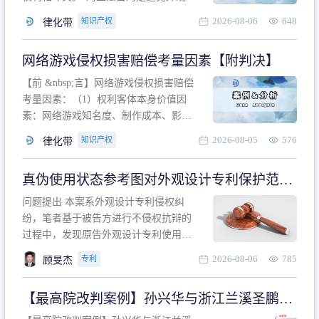
计专利的实施与他人在先的合法权利相
2026-08-06
648
知识产权
律化带
冲突。基于此，凡是因该外观设计的实
施可能侵害他人在先权利的情形，均属
网络游戏侵权损害赔偿考量因素【附判决】
于该款规定的规制范畴。“合法权利”不宜
作狭义解释，一般情况下，只要依法享
【前 &nbsp;言】网络游戏侵权损害赔偿
有的、在本专利申请日之
考量因素：（1）权利客体本身价值因
素：网络游戏知名度、制作成本、影响
力、用户数量、商业价值；（2）被告获
2026-08-05
576
知识产权
律化带
利角度因素：被诉侵权游戏销售数量、
销售范围、销售价格、充值金额、玩家
真伪使用状态参考图对外观设计专利保护范围
人数、活跃人数、市场占用率；（3）被
的影响
告主观因素：被告的主观恶意、是否明
问题提出 本案系外观设计专利侵权纠
知或应知、是否有
纷，笔者基于被告方进行不侵权抗辩的
过程中，发现原告外观设计专利使用状
态参考图中的外观设计与被告涉案商品
2026-08-06
785
专利
顾旻杰
的视觉效果存在显著区别。故就使用状
态参考图是否可以用于外观设计专利的
【最高院改判案例】孙兴华与浙江兰溪圣鹏、
保护范围确定进行了研究，将办案体会
浙江万来旅游侵害外观设计专利权纠纷
与研究过程记录如下： 简要结论： 笔者