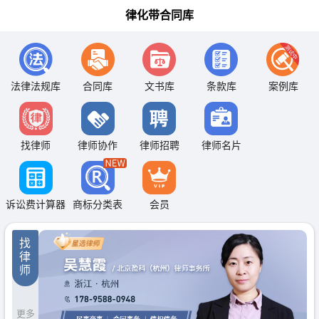
律化带合同库
法律法规库
合同库
文书库
条款库
案例库
找律师
律师协作
律师招聘
律师名片
诉讼费计算器
商标分类表
会员
找
律
师
更多