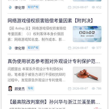
计专利的实施与他人在先的合法权利相
2026-08-07
652
知识产权
律化带
冲突。基于此，凡是因该外观设计的实
施可能侵害他人在先权利的情形，均属
网络游戏侵权损害赔偿考量因素【附判决】
于该款规定的规制范畴。“合法权利”不宜
作狭义解释，一般情况下，只要依法享
【前 &nbsp;言】网络游戏侵权损害赔偿
有的、在本专利申请日之
考量因素：（1）权利客体本身价值因
素：网络游戏知名度、制作成本、影响
力、用户数量、商业价值；（2）被告获
2026-08-07
577
知识产权
律化带
利角度因素：被诉侵权游戏销售数量、
销售范围、销售价格、充值金额、玩家
真伪使用状态参考图对外观设计专利保护范围
人数、活跃人数、市场占用率；（3）被
的影响
告主观因素：被告的主观恶意、是否明
问题提出 本案系外观设计专利侵权纠
知或应知、是否有
纷，笔者基于被告方进行不侵权抗辩的
过程中，发现原告外观设计专利使用状
态参考图中的外观设计与被告涉案商品
2026-08-07
786
专利
顾旻杰
的视觉效果存在显著区别。故就使用状
态参考图是否可以用于外观设计专利的
【最高院改判案例】孙兴华与浙江兰溪圣鹏、
保护范围确定进行了研究，将办案体会
浙江万来旅游侵害外观设计专利权纠纷
与研究过程记录如下： 简要结论： 笔者