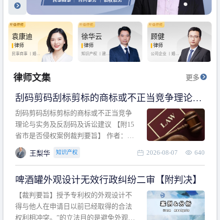
袁康迪
徐华云
顾健
律师
律师
律师
民事商事 丨
婚姻
知识产权 丨
建设
公司企业 丨
婚姻
家庭 丨
合同事务
工程 丨
劳动纠纷
家庭 丨
房产纠纷
丨
法律顾问
丨
行政诉讼 丨
刑
丨
刑事辩护
事辩护
律师文集
更多
刮码剪码刮标剪标的商标或不正当竞争理论与
实务及反刮码及诉讼建议 【附15省市是否侵权
刮码剪码刮标剪标的商标或不正当竞争
案例裁判要旨】
理论与实务及反刮码及诉讼建议 【附15
省市是否侵权案例裁判要旨】 作者：浙
江杭知桥律师事务所 王梨华 周靖超 【导
2026-08-07
640
知识产权
王梨华
读】 第一部分：刮码剪码刮标剪标的商
标或不正当竞争理论与实务及反刮码及
啤酒罐外观设计无效行政纠纷二审【附判决】
诉讼建议 第二部分：15省市是否侵权案
例的裁判要旨 目录 第一部分、刮码剪码
【裁判要旨】授予专利权的外观设计不
刮
得与他人在申请日以前已经取得的合法
权利相冲突。”的立法目的是避免外观设