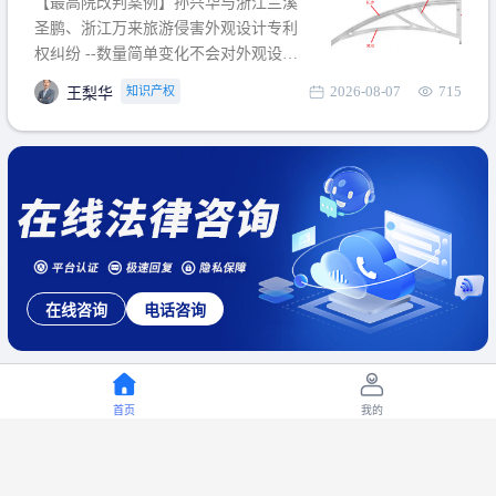
【最高院改判案例】孙兴华与浙江兰溪
提出使用状态参考图应以
圣鹏、浙江万来旅游侵害外观设计专利
权纠纷 --数量简单变化不会对外观设计
产生视觉影响，及现有设计抗辩与专利
2026-08-07
715
知识产权
王梨华
无效再审改判可以执行回转 【承办律
师】 王梨华 浙江杭知桥律师事务所 【案
由】 侵害外观设计专利权纠纷 【案号索
引】 再审：最高人民法院(2019)最高法
民再2
在线咨询
电话咨询
首页
我的