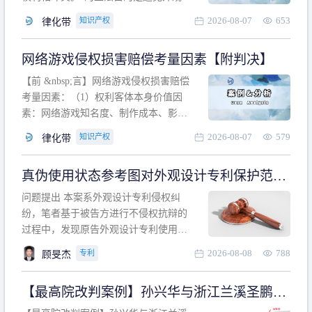
计专利的实施与他人在先的合法权利相
2026-08-07
653
知识产权
律化带
冲突。基于此，凡是因该外观设计的实
施可能侵害他人在先权利的情形，均属
网络游戏侵权损害赔偿考量因素【附判决】
于该款规定的规制范畴。“合法权利”不宜
作狭义解释，一般情况下，只要依法享
【前 &nbsp;言】网络游戏侵权损害赔偿
有的、在本专利申请日之
考量因素：（1）权利客体本身价值因
素：网络游戏知名度、制作成本、影响
力、用户数量、商业价值；（2）被告获
2026-08-07
579
知识产权
律化带
利角度因素：被诉侵权游戏销售数量、
销售范围、销售价格、充值金额、玩家
真伪使用状态参考图对外观设计专利保护范围
人数、活跃人数、市场占用率；（3）被
的影响
告主观因素：被告的主观恶意、是否明
问题提出 本案系外观设计专利侵权纠
知或应知、是否有
纷，笔者基于被告方进行不侵权抗辩的
过程中，发现原告外观设计专利使用状
态参考图中的外观设计与被告涉案商品
2026-08-08
788
专利
顾旻杰
的视觉效果存在显著区别。故就使用状
态参考图是否可以用于外观设计专利的
【最高院改判案例】孙兴华与浙江兰溪圣鹏、
保护范围确定进行了研究，将办案体会
浙江万来旅游侵害外观设计专利权纠纷
与研究过程记录如下： 简要结论： 笔者