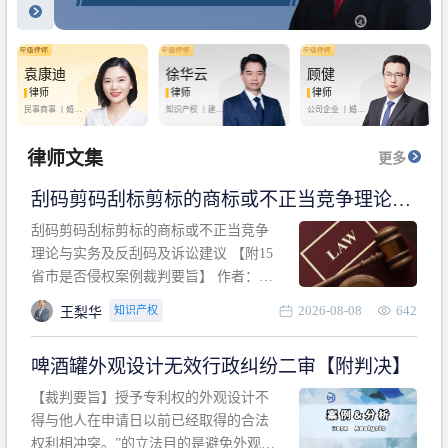
袁康迪
徐华云
顾健
律师
律师
律师
民事商事 丨
婚姻
知识产权 丨
建设
公司企业 丨
婚姻
家庭 丨
合同事务
工程 丨
劳动纠纷
家庭 丨
房产纠纷
丨
法律顾问
丨
行政诉讼 丨
刑
丨
刑事辩护
事辩护
律师文集
更多
刮码剪码刮标剪标的商标或不正当竞争理论与
实务及反刮码及诉讼建议 【附15省市是否侵权
刮码剪码刮标剪标的商标或不正当竞争
案例裁判要旨】
理论与实务及反刮码及诉讼建议 【附15
省市是否侵权案例裁判要旨】 作者：浙
江杭知桥律师事务所 王梨华 周靖超 【导
2026-08-08
642
知识产权
王梨华
读】 第一部分：刮码剪码刮标剪标的商
标或不正当竞争理论与实务及反刮码及
啤酒罐外观设计无效行政纠纷二审【附判决】
诉讼建议 第二部分：15省市是否侵权案
例的裁判要旨 目录 第一部分、刮码剪码
【裁判要旨】授予专利权的外观设计不
刮
得与他人在申请日以前已经取得的合法
权利相冲突。”的立法目的是避免外观设