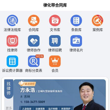
律化带合同库
法律法规库
合同库
文书库
条款库
案例库
找律师
律师协作
律师招聘
律师名片
诉讼费计算器
商标分类表
会员
找
律
师
更多