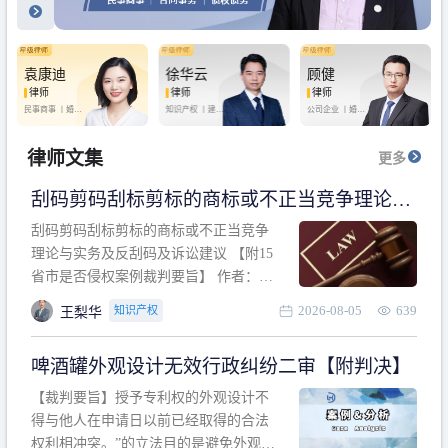
袁康迪
徐华云
顾健
律师
律师
律师
民事商事 丨
婚姻
知识产权 丨
建设
公司企业 丨
婚姻
家庭 丨
合同事务
工程 丨
劳动纠纷
家庭 丨
房产纠纷
丨
法律顾问
丨
行政诉讼 丨
刑
丨
刑事辩护
事辩护
律师文集
更多
刮码剪码刮标剪标的商标或不正当竞争理论与
实务及反刮码及诉讼建议 【附15省市是否侵权
刮码剪码刮标剪标的商标或不正当竞争
案例裁判要旨】
理论与实务及反刮码及诉讼建议 【附15
省市是否侵权案例裁判要旨】 作者：浙
江杭知桥律师事务所 王梨华 周靖超 【导
2026-08-05
639
知识产权
王梨华
读】 第一部分：刮码剪码刮标剪标的商
标或不正当竞争理论与实务及反刮码及
啤酒罐外观设计无效行政纠纷二审【附判决】
诉讼建议 第二部分：15省市是否侵权案
例的裁判要旨 目录 第一部分、刮码剪码
【裁判要旨】授予专利权的外观设计不
刮
得与他人在申请日以前已经取得的合法
权利相冲突。”的立法目的是避免外观设