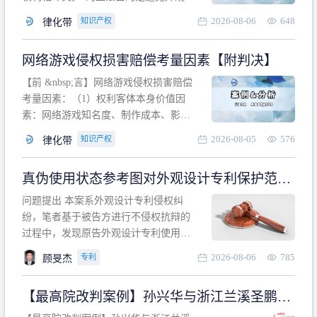
计专利的实施与他人在先的合法权利相
2026-08-06
648
知识产权
律化带
冲突。基于此，凡是因该外观设计的实
施可能侵害他人在先权利的情形，均属
网络游戏侵权损害赔偿考量因素【附判决】
于该款规定的规制范畴。“合法权利”不宜
作狭义解释，一般情况下，只要依法享
【前 &nbsp;言】网络游戏侵权损害赔偿
有的、在本专利申请日之
考量因素：（1）权利客体本身价值因
素：网络游戏知名度、制作成本、影响
力、用户数量、商业价值；（2）被告获
2026-08-05
576
知识产权
律化带
利角度因素：被诉侵权游戏销售数量、
销售范围、销售价格、充值金额、玩家
真伪使用状态参考图对外观设计专利保护范围
人数、活跃人数、市场占用率；（3）被
的影响
告主观因素：被告的主观恶意、是否明
问题提出 本案系外观设计专利侵权纠
知或应知、是否有
纷，笔者基于被告方进行不侵权抗辩的
过程中，发现原告外观设计专利使用状
态参考图中的外观设计与被告涉案商品
2026-08-06
785
专利
顾旻杰
的视觉效果存在显著区别。故就使用状
态参考图是否可以用于外观设计专利的
【最高院改判案例】孙兴华与浙江兰溪圣鹏、
保护范围确定进行了研究，将办案体会
浙江万来旅游侵害外观设计专利权纠纷
与研究过程记录如下： 简要结论： 笔者