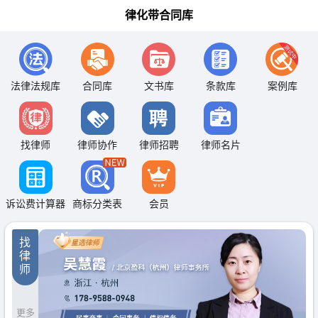
律化带合同库
法律法规库
合同库
文书库
条款库
案例库
找律师
律师协作
律师招聘
律师名片
诉讼费计算器
商标分类表
会员
找
律
师
更多