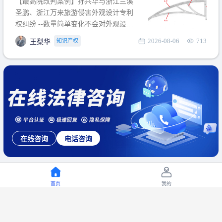
【最高院改判案例】孙兴华与浙江兰溪
提出使用状态参考图应以
圣鹏、浙江万来旅游侵害外观设计专利
权纠纷 --数量简单变化不会对外观设计
产生视觉影响，及现有设计抗辩与专利
2026-08-06
713
知识产权
王梨华
无效再审改判可以执行回转 【承办律
师】 王梨华 浙江杭知桥律师事务所 【案
由】 侵害外观设计专利权纠纷 【案号索
引】 再审：最高人民法院(2019)最高法
民再2
在线咨询
电话咨询
首页
我的