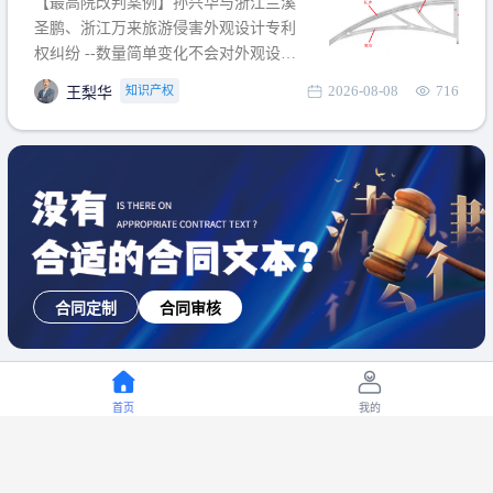
【最高院改判案例】孙兴华与浙江兰溪
提出使用状态参考图应以
圣鹏、浙江万来旅游侵害外观设计专利
权纠纷 --数量简单变化不会对外观设计
产生视觉影响，及现有设计抗辩与专利
2026-08-08
716
知识产权
王梨华
无效再审改判可以执行回转 【承办律
师】 王梨华 浙江杭知桥律师事务所 【案
由】 侵害外观设计专利权纠纷 【案号索
引】 再审：最高人民法院(2019)最高法
民再2
合同定制
合同审核
首页
我的