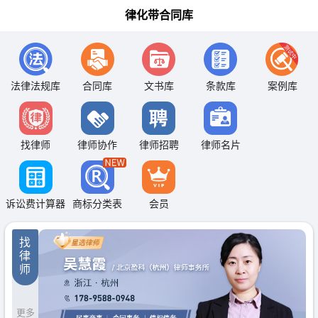
律化带合同库
法律法规库
合同库
文书库
条款库
案例库
找律师
律师协作
律师招聘
律师名片
诉讼费计算器
商标分类表
会员
找
律
师
更多