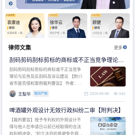
袁康迪
徐华云
顾健
律师
律师
律师
民事商事 丨
婚姻
知识产权 丨
建设
公司企业 丨
婚姻
家庭 丨
合同事务
工程 丨
劳动纠纷
家庭 丨
房产纠纷
丨
法律顾问
丨
行政诉讼 丨
刑
丨
刑事辩护
事辩护
律师文集
更多
刮码剪码刮标剪标的商标或不正当竞争理论与
实务及反刮码及诉讼建议 【附15省市是否侵权
刮码剪码刮标剪标的商标或不正当竞争
案例裁判要旨】
理论与实务及反刮码及诉讼建议 【附15
省市是否侵权案例裁判要旨】 作者：浙
江杭知桥律师事务所 王梨华 周靖超 【导
2026-08-08
642
知识产权
王梨华
读】 第一部分：刮码剪码刮标剪标的商
标或不正当竞争理论与实务及反刮码及
啤酒罐外观设计无效行政纠纷二审【附判决】
诉讼建议 第二部分：15省市是否侵权案
例的裁判要旨 目录 第一部分、刮码剪码
【裁判要旨】授予专利权的外观设计不
刮
得与他人在申请日以前已经取得的合法
权利相冲突。”的立法目的是避免外观设