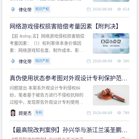
计专利的实施与他人在先的合法权利相
2026-08-09
654
知识产权
律化带
冲突。基于此，凡是因该外观设计的实
施可能侵害他人在先权利的情形，均属
网络游戏侵权损害赔偿考量因素【附判决】
于该款规定的规制范畴。“合法权利”不宜
作狭义解释，一般情况下，只要依法享
【前 &nbsp;言】网络游戏侵权损害赔偿
有的、在本专利申请日之
考量因素：（1）权利客体本身价值因
素：网络游戏知名度、制作成本、影响
力、用户数量、商业价值；（2）被告获
2026-08-09
580
知识产权
律化带
利角度因素：被诉侵权游戏销售数量、
销售范围、销售价格、充值金额、玩家
真伪使用状态参考图对外观设计专利保护范围
人数、活跃人数、市场占用率；（3）被
的影响
告主观因素：被告的主观恶意、是否明
问题提出 本案系外观设计专利侵权纠
知或应知、是否有
纷，笔者基于被告方进行不侵权抗辩的
过程中，发现原告外观设计专利使用状
态参考图中的外观设计与被告涉案商品
2026-08-09
789
专利
顾旻杰
的视觉效果存在显著区别。故就使用状
态参考图是否可以用于外观设计专利的
【最高院改判案例】孙兴华与浙江兰溪圣鹏、
保护范围确定进行了研究，将办案体会
浙江万来旅游侵害外观设计专利权纠纷
与研究过程记录如下： 简要结论： 笔者