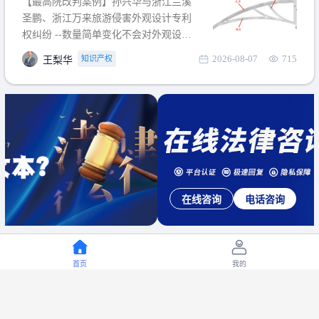
【最高院改判案例】孙兴华与浙江兰溪
提出使用状态参考图应以
圣鹏、浙江万来旅游侵害外观设计专利
权纠纷 --数量简单变化不会对外观设计
产生视觉影响，及现有设计抗辩与专利
2026-08-07
715
知识产权
王梨华
无效再审改判可以执行回转 【承办律
师】 王梨华 浙江杭知桥律师事务所 【案
由】 侵害外观设计专利权纠纷 【案号索
引】 再审：最高人民法院(2019)最高法
民再2
在线咨询
电话咨询
首页
我的