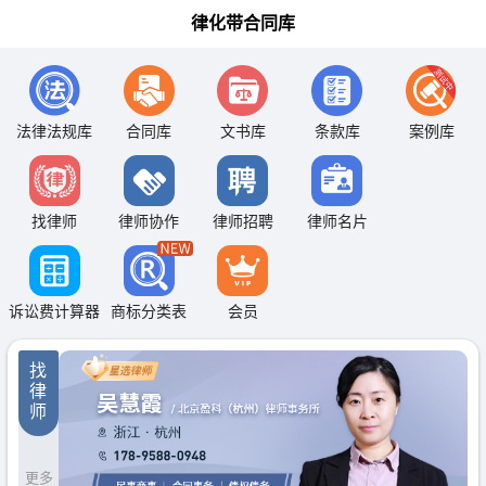
律化带合同库
法律法规库
合同库
文书库
条款库
案例库
找律师
律师协作
律师招聘
律师名片
诉讼费计算器
商标分类表
会员
找
律
师
更多