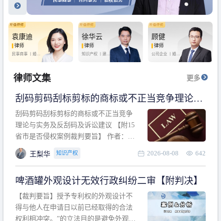
袁康迪
徐华云
顾健
律师
律师
律师
民事商事 丨
婚姻
知识产权 丨
建设
公司企业 丨
婚姻
家庭 丨
合同事务
工程 丨
劳动纠纷
家庭 丨
房产纠纷
丨
法律顾问
丨
行政诉讼 丨
刑
丨
刑事辩护
事辩护
律师文集
更多
刮码剪码刮标剪标的商标或不正当竞争理论与
实务及反刮码及诉讼建议 【附15省市是否侵权
刮码剪码刮标剪标的商标或不正当竞争
案例裁判要旨】
理论与实务及反刮码及诉讼建议 【附15
省市是否侵权案例裁判要旨】 作者：浙
江杭知桥律师事务所 王梨华 周靖超 【导
2026-08-08
642
知识产权
王梨华
读】 第一部分：刮码剪码刮标剪标的商
标或不正当竞争理论与实务及反刮码及
啤酒罐外观设计无效行政纠纷二审【附判决】
诉讼建议 第二部分：15省市是否侵权案
例的裁判要旨 目录 第一部分、刮码剪码
【裁判要旨】授予专利权的外观设计不
刮
得与他人在申请日以前已经取得的合法
权利相冲突。”的立法目的是避免外观设