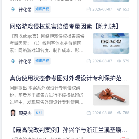
计专利的实施与他人在先的合法权利相
2026-08-07
653
知识产权
律化带
冲突。基于此，凡是因该外观设计的实
施可能侵害他人在先权利的情形，均属
网络游戏侵权损害赔偿考量因素【附判决】
于该款规定的规制范畴。“合法权利”不宜
作狭义解释，一般情况下，只要依法享
【前 &nbsp;言】网络游戏侵权损害赔偿
有的、在本专利申请日之
考量因素：（1）权利客体本身价值因
素：网络游戏知名度、制作成本、影响
力、用户数量、商业价值；（2）被告获
2026-08-07
579
知识产权
律化带
利角度因素：被诉侵权游戏销售数量、
销售范围、销售价格、充值金额、玩家
真伪使用状态参考图对外观设计专利保护范围
人数、活跃人数、市场占用率；（3）被
的影响
告主观因素：被告的主观恶意、是否明
问题提出 本案系外观设计专利侵权纠
知或应知、是否有
纷，笔者基于被告方进行不侵权抗辩的
过程中，发现原告外观设计专利使用状
态参考图中的外观设计与被告涉案商品
2026-08-08
788
专利
顾旻杰
的视觉效果存在显著区别。故就使用状
态参考图是否可以用于外观设计专利的
【最高院改判案例】孙兴华与浙江兰溪圣鹏、
保护范围确定进行了研究，将办案体会
浙江万来旅游侵害外观设计专利权纠纷
与研究过程记录如下： 简要结论： 笔者