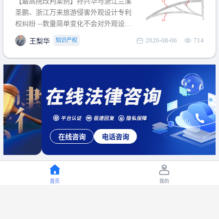
【最高院改判案例】孙兴华与浙江兰溪
提出使用状态参考图应以
圣鹏、浙江万来旅游侵害外观设计专利
权纠纷 --数量简单变化不会对外观设计
产生视觉影响，及现有设计抗辩与专利
2026-08-06
714
知识产权
王梨华
无效再审改判可以执行回转 【承办律
师】 王梨华 浙江杭知桥律师事务所 【案
由】 侵害外观设计专利权纠纷 【案号索
引】 再审：最高人民法院(2019)最高法
民再2
在线咨询
电话咨询
首页
我的