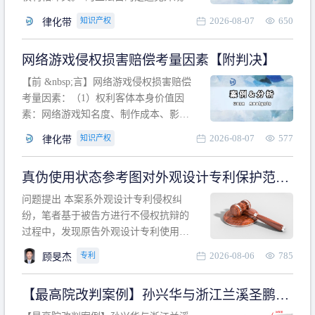
计专利的实施与他人在先的合法权利相
2026-08-07
650
知识产权
律化带
冲突。基于此，凡是因该外观设计的实
施可能侵害他人在先权利的情形，均属
网络游戏侵权损害赔偿考量因素【附判决】
于该款规定的规制范畴。“合法权利”不宜
作狭义解释，一般情况下，只要依法享
【前 &nbsp;言】网络游戏侵权损害赔偿
有的、在本专利申请日之
考量因素：（1）权利客体本身价值因
素：网络游戏知名度、制作成本、影响
力、用户数量、商业价值；（2）被告获
2026-08-07
577
知识产权
律化带
利角度因素：被诉侵权游戏销售数量、
销售范围、销售价格、充值金额、玩家
真伪使用状态参考图对外观设计专利保护范围
人数、活跃人数、市场占用率；（3）被
的影响
告主观因素：被告的主观恶意、是否明
问题提出 本案系外观设计专利侵权纠
知或应知、是否有
纷，笔者基于被告方进行不侵权抗辩的
过程中，发现原告外观设计专利使用状
态参考图中的外观设计与被告涉案商品
2026-08-06
785
专利
顾旻杰
的视觉效果存在显著区别。故就使用状
态参考图是否可以用于外观设计专利的
【最高院改判案例】孙兴华与浙江兰溪圣鹏、
保护范围确定进行了研究，将办案体会
浙江万来旅游侵害外观设计专利权纠纷
与研究过程记录如下： 简要结论： 笔者