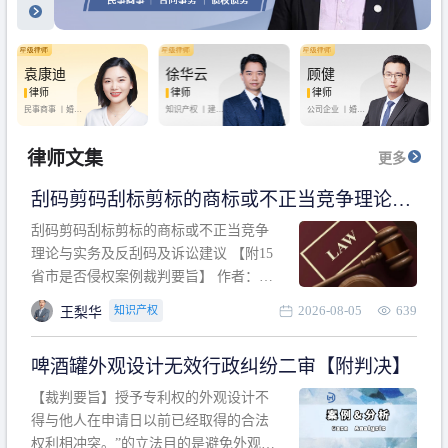
袁康迪
徐华云
顾健
律师
律师
律师
民事商事 丨
婚姻
知识产权 丨
建设
公司企业 丨
婚姻
家庭 丨
合同事务
工程 丨
劳动纠纷
家庭 丨
房产纠纷
丨
法律顾问
丨
行政诉讼 丨
刑
丨
刑事辩护
事辩护
律师文集
更多
刮码剪码刮标剪标的商标或不正当竞争理论与
实务及反刮码及诉讼建议 【附15省市是否侵权
刮码剪码刮标剪标的商标或不正当竞争
案例裁判要旨】
理论与实务及反刮码及诉讼建议 【附15
省市是否侵权案例裁判要旨】 作者：浙
江杭知桥律师事务所 王梨华 周靖超 【导
2026-08-05
639
知识产权
王梨华
读】 第一部分：刮码剪码刮标剪标的商
标或不正当竞争理论与实务及反刮码及
啤酒罐外观设计无效行政纠纷二审【附判决】
诉讼建议 第二部分：15省市是否侵权案
例的裁判要旨 目录 第一部分、刮码剪码
【裁判要旨】授予专利权的外观设计不
刮
得与他人在申请日以前已经取得的合法
权利相冲突。”的立法目的是避免外观设