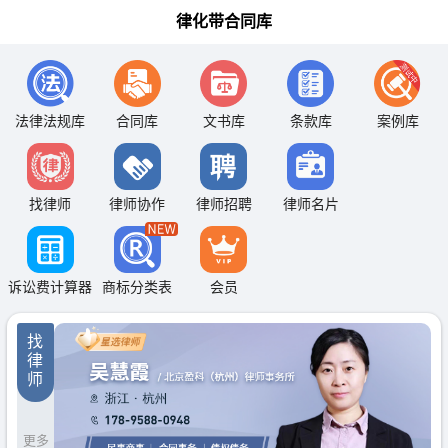
律化带合同库
法律法规库
合同库
文书库
条款库
案例库
找律师
律师协作
律师招聘
律师名片
诉讼费计算器
商标分类表
会员
找
律
师
更多