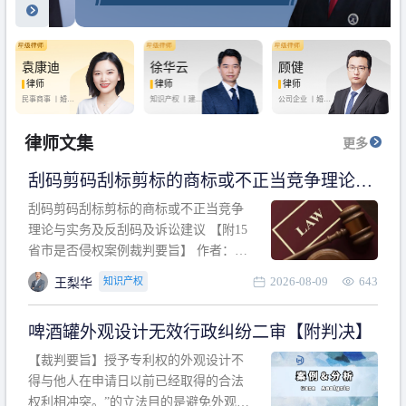
袁康迪
徐华云
顾健
律师
律师
律师
民事商事 丨
婚姻
知识产权 丨
建设
公司企业 丨
婚姻
家庭 丨
合同事务
工程 丨
劳动纠纷
家庭 丨
房产纠纷
丨
法律顾问
丨
行政诉讼 丨
刑
丨
刑事辩护
事辩护
律师文集
更多
刮码剪码刮标剪标的商标或不正当竞争理论与
实务及反刮码及诉讼建议 【附15省市是否侵权
刮码剪码刮标剪标的商标或不正当竞争
案例裁判要旨】
理论与实务及反刮码及诉讼建议 【附15
省市是否侵权案例裁判要旨】 作者：浙
江杭知桥律师事务所 王梨华 周靖超 【导
2026-08-09
643
知识产权
王梨华
读】 第一部分：刮码剪码刮标剪标的商
标或不正当竞争理论与实务及反刮码及
啤酒罐外观设计无效行政纠纷二审【附判决】
诉讼建议 第二部分：15省市是否侵权案
例的裁判要旨 目录 第一部分、刮码剪码
【裁判要旨】授予专利权的外观设计不
刮
得与他人在申请日以前已经取得的合法
权利相冲突。”的立法目的是避免外观设