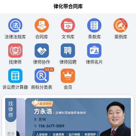
律化带合同库
法律法规库
合同库
文书库
条款库
案例库
找律师
律师协作
律师招聘
律师名片
诉讼费计算器
商标分类表
会员
找
律
师
更多