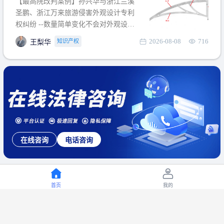
【最高院改判案例】孙兴华与浙江兰溪
提出使用状态参考图应以
圣鹏、浙江万来旅游侵害外观设计专利
权纠纷 --数量简单变化不会对外观设计
产生视觉影响，及现有设计抗辩与专利
2026-08-08
716
知识产权
王梨华
无效再审改判可以执行回转 【承办律
师】 王梨华 浙江杭知桥律师事务所 【案
由】 侵害外观设计专利权纠纷 【案号索
引】 再审：最高人民法院(2019)最高法
民再2
在线咨询
电话咨询
首页
我的