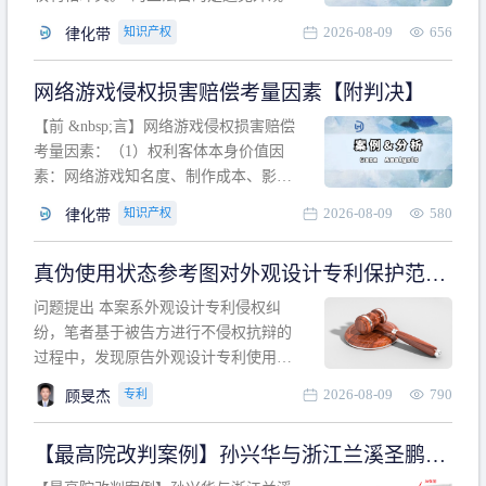
计专利的实施与他人在先的合法权利相
2026-08-09
656
知识产权
律化带
冲突。基于此，凡是因该外观设计的实
施可能侵害他人在先权利的情形，均属
网络游戏侵权损害赔偿考量因素【附判决】
于该款规定的规制范畴。“合法权利”不宜
作狭义解释，一般情况下，只要依法享
【前 &nbsp;言】网络游戏侵权损害赔偿
有的、在本专利申请日之
考量因素：（1）权利客体本身价值因
素：网络游戏知名度、制作成本、影响
力、用户数量、商业价值；（2）被告获
2026-08-09
580
知识产权
律化带
利角度因素：被诉侵权游戏销售数量、
销售范围、销售价格、充值金额、玩家
真伪使用状态参考图对外观设计专利保护范围
人数、活跃人数、市场占用率；（3）被
的影响
告主观因素：被告的主观恶意、是否明
问题提出 本案系外观设计专利侵权纠
知或应知、是否有
纷，笔者基于被告方进行不侵权抗辩的
过程中，发现原告外观设计专利使用状
态参考图中的外观设计与被告涉案商品
2026-08-09
790
专利
顾旻杰
的视觉效果存在显著区别。故就使用状
态参考图是否可以用于外观设计专利的
【最高院改判案例】孙兴华与浙江兰溪圣鹏、
保护范围确定进行了研究，将办案体会
浙江万来旅游侵害外观设计专利权纠纷
与研究过程记录如下： 简要结论： 笔者