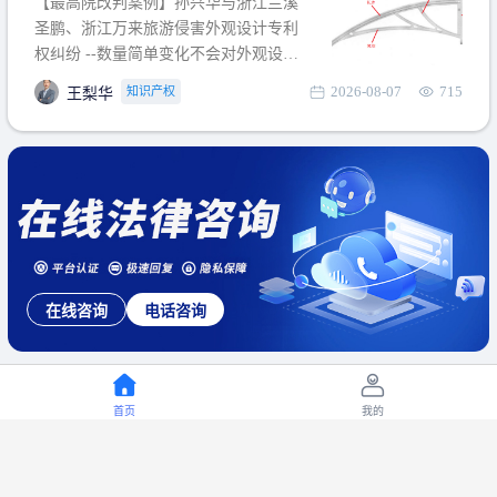
【最高院改判案例】孙兴华与浙江兰溪
提出使用状态参考图应以
圣鹏、浙江万来旅游侵害外观设计专利
权纠纷 --数量简单变化不会对外观设计
产生视觉影响，及现有设计抗辩与专利
2026-08-07
715
知识产权
王梨华
无效再审改判可以执行回转 【承办律
师】 王梨华 浙江杭知桥律师事务所 【案
由】 侵害外观设计专利权纠纷 【案号索
引】 再审：最高人民法院(2019)最高法
民再2
在线咨询
电话咨询
首页
我的