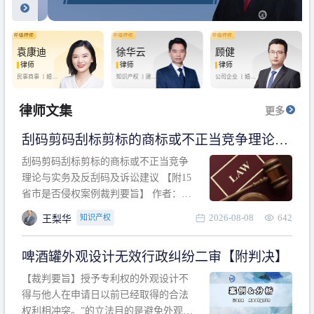
袁康迪
徐华云
顾健
律师
律师
律师
民事商事 丨
婚姻
知识产权 丨
建设
公司企业 丨
婚姻
家庭 丨
合同事务
工程 丨
劳动纠纷
家庭 丨
房产纠纷
丨
法律顾问
丨
行政诉讼 丨
刑
丨
刑事辩护
事辩护
律师文集
更多
刮码剪码刮标剪标的商标或不正当竞争理论与
实务及反刮码及诉讼建议 【附15省市是否侵权
刮码剪码刮标剪标的商标或不正当竞争
案例裁判要旨】
理论与实务及反刮码及诉讼建议 【附15
省市是否侵权案例裁判要旨】 作者：浙
江杭知桥律师事务所 王梨华 周靖超 【导
2026-08-08
642
知识产权
王梨华
读】 第一部分：刮码剪码刮标剪标的商
标或不正当竞争理论与实务及反刮码及
啤酒罐外观设计无效行政纠纷二审【附判决】
诉讼建议 第二部分：15省市是否侵权案
例的裁判要旨 目录 第一部分、刮码剪码
【裁判要旨】授予专利权的外观设计不
刮
得与他人在申请日以前已经取得的合法
权利相冲突。”的立法目的是避免外观设