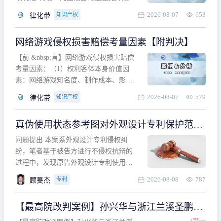
计专利的实施与他人在先的合法权利相
2026-08-07
653
知识产权
律化带
冲突。基于此，凡是因该外观设计的实
施可能侵害他人在先权利的情形，均属
网络游戏侵权损害赔偿考量因素【附判决】
于该款规定的规制范畴。“合法权利”不宜
作狭义解释，一般情况下，只要依法享
【前 &nbsp;言】网络游戏侵权损害赔偿
有的、在本专利申请日之
考量因素：（1）权利客体本身价值因
素：网络游戏知名度、制作成本、影响
力、用户数量、商业价值；（2）被告获
2026-08-07
579
知识产权
律化带
利角度因素：被诉侵权游戏销售数量、
销售范围、销售价格、充值金额、玩家
真伪使用状态参考图对外观设计专利保护范围
人数、活跃人数、市场占用率；（3）被
的影响
告主观因素：被告的主观恶意、是否明
问题提出 本案系外观设计专利侵权纠
知或应知、是否有
纷，笔者基于被告方进行不侵权抗辩的
过程中，发现原告外观设计专利使用状
态参考图中的外观设计与被告涉案商品
2026-08-08
787
专利
顾旻杰
的视觉效果存在显著区别。故就使用状
态参考图是否可以用于外观设计专利的
【最高院改判案例】孙兴华与浙江兰溪圣鹏、
保护范围确定进行了研究，将办案体会
浙江万来旅游侵害外观设计专利权纠纷
与研究过程记录如下： 简要结论： 笔者