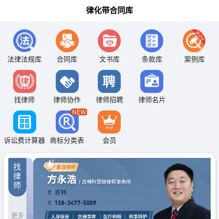
律化带合同库
法律法规库
合同库
文书库
条款库
案例库
找律师
律师协作
律师招聘
律师名片
诉讼费计算器
商标分类表
会员
找
律
师
更多