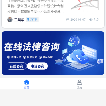
【最高院改判案例】孙兴华与浙江兰溪
提出使用状态参考图应以
圣鹏、浙江万来旅游侵害外观设计专利
权纠纷 --数量简单变化不会对外观设计
产生视觉影响，及现有设计抗辩与专利
2026-08-07
715
知识产权
王梨华
无效再审改判可以执行回转 【承办律
师】 王梨华 浙江杭知桥律师事务所 【案
由】 侵害外观设计专利权纠纷 【案号索
引】 再审：最高人民法院(2019)最高法
民再2
在线咨询
电话咨询
首页
我的