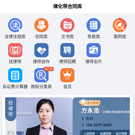
律化带合同库
法律法规库
合同库
文书库
条款库
案例库
找律师
律师协作
律师招聘
律师名片
诉讼费计算器
商标分类表
会员
找
律
师
更多