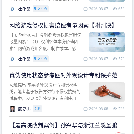
计专利的实施与他人在先的合法权利相
2026-08-07
653
知识产权
律化带
冲突。基于此，凡是因该外观设计的实
施可能侵害他人在先权利的情形，均属
网络游戏侵权损害赔偿考量因素【附判决】
于该款规定的规制范畴。“合法权利”不宜
作狭义解释，一般情况下，只要依法享
【前 &nbsp;言】网络游戏侵权损害赔偿
有的、在本专利申请日之
考量因素：（1）权利客体本身价值因
素：网络游戏知名度、制作成本、影响
力、用户数量、商业价值；（2）被告获
2026-08-07
579
知识产权
律化带
利角度因素：被诉侵权游戏销售数量、
销售范围、销售价格、充值金额、玩家
真伪使用状态参考图对外观设计专利保护范围
人数、活跃人数、市场占用率；（3）被
的影响
告主观因素：被告的主观恶意、是否明
问题提出 本案系外观设计专利侵权纠
知或应知、是否有
纷，笔者基于被告方进行不侵权抗辩的
过程中，发现原告外观设计专利使用状
态参考图中的外观设计与被告涉案商品
2026-08-08
788
专利
顾旻杰
的视觉效果存在显著区别。故就使用状
态参考图是否可以用于外观设计专利的
【最高院改判案例】孙兴华与浙江兰溪圣鹏、
保护范围确定进行了研究，将办案体会
浙江万来旅游侵害外观设计专利权纠纷
与研究过程记录如下： 简要结论： 笔者