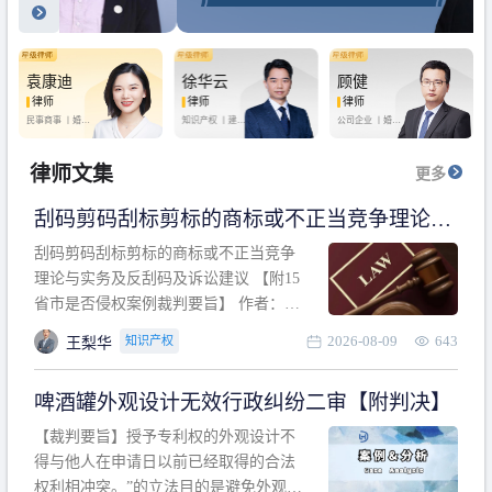
袁康迪
徐华云
顾健
律师
律师
律师
民事商事 丨
婚姻
知识产权 丨
建设
公司企业 丨
婚姻
家庭 丨
合同事务
工程 丨
劳动纠纷
家庭 丨
房产纠纷
丨
法律顾问
丨
行政诉讼 丨
刑
丨
刑事辩护
事辩护
律师文集
更多
刮码剪码刮标剪标的商标或不正当竞争理论与
实务及反刮码及诉讼建议 【附15省市是否侵权
刮码剪码刮标剪标的商标或不正当竞争
案例裁判要旨】
理论与实务及反刮码及诉讼建议 【附15
省市是否侵权案例裁判要旨】 作者：浙
江杭知桥律师事务所 王梨华 周靖超 【导
2026-08-09
643
知识产权
王梨华
读】 第一部分：刮码剪码刮标剪标的商
标或不正当竞争理论与实务及反刮码及
啤酒罐外观设计无效行政纠纷二审【附判决】
诉讼建议 第二部分：15省市是否侵权案
例的裁判要旨 目录 第一部分、刮码剪码
【裁判要旨】授予专利权的外观设计不
刮
得与他人在申请日以前已经取得的合法
权利相冲突。”的立法目的是避免外观设