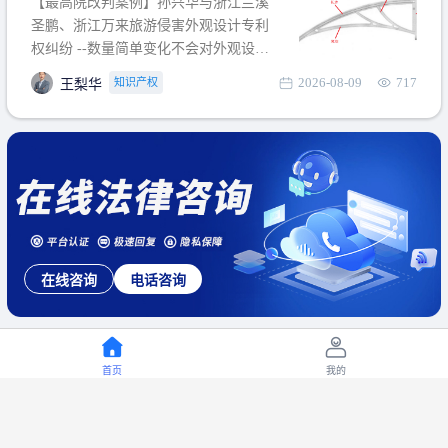
【最高院改判案例】孙兴华与浙江兰溪
提出使用状态参考图应以
圣鹏、浙江万来旅游侵害外观设计专利
权纠纷 --数量简单变化不会对外观设计
产生视觉影响，及现有设计抗辩与专利
2026-08-09
717
知识产权
王梨华
无效再审改判可以执行回转 【承办律
师】 王梨华 浙江杭知桥律师事务所 【案
由】 侵害外观设计专利权纠纷 【案号索
引】 再审：最高人民法院(2019)最高法
民再2
在线咨询
电话咨询
首页
我的