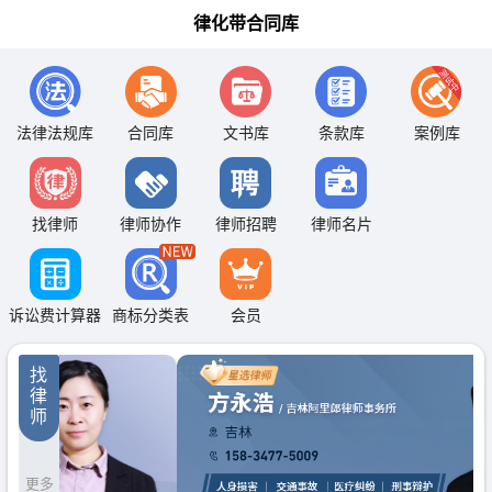
律化带合同库
法律法规库
合同库
文书库
条款库
案例库
找律师
律师协作
律师招聘
律师名片
诉讼费计算器
商标分类表
会员
找
律
师
更多