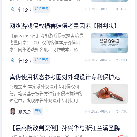
计专利的实施与他人在先的合法权利相
2026-08-09
656
知识产权
律化带
冲突。基于此，凡是因该外观设计的实
施可能侵害他人在先权利的情形，均属
网络游戏侵权损害赔偿考量因素【附判决】
于该款规定的规制范畴。“合法权利”不宜
作狭义解释，一般情况下，只要依法享
【前 &nbsp;言】网络游戏侵权损害赔偿
有的、在本专利申请日之
考量因素：（1）权利客体本身价值因
素：网络游戏知名度、制作成本、影响
力、用户数量、商业价值；（2）被告获
2026-08-09
581
知识产权
律化带
利角度因素：被诉侵权游戏销售数量、
销售范围、销售价格、充值金额、玩家
真伪使用状态参考图对外观设计专利保护范围
人数、活跃人数、市场占用率；（3）被
的影响
告主观因素：被告的主观恶意、是否明
问题提出 本案系外观设计专利侵权纠
知或应知、是否有
纷，笔者基于被告方进行不侵权抗辩的
过程中，发现原告外观设计专利使用状
态参考图中的外观设计与被告涉案商品
2026-08-09
790
专利
顾旻杰
的视觉效果存在显著区别。故就使用状
态参考图是否可以用于外观设计专利的
【最高院改判案例】孙兴华与浙江兰溪圣鹏、
保护范围确定进行了研究，将办案体会
浙江万来旅游侵害外观设计专利权纠纷
与研究过程记录如下： 简要结论： 笔者