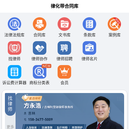
律化带合同库
法律法规库
合同库
文书库
条款库
案例库
找律师
律师协作
律师招聘
律师名片
诉讼费计算器
商标分类表
会员
找
律
师
更多