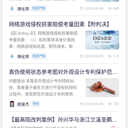
计专利的实施与他人在先的合法权利相
2026-08-06
648
知识产权
律化带
冲突。基于此，凡是因该外观设计的实
施可能侵害他人在先权利的情形，均属
网络游戏侵权损害赔偿考量因素【附判决】
于该款规定的规制范畴。“合法权利”不宜
作狭义解释，一般情况下，只要依法享
【前 &nbsp;言】网络游戏侵权损害赔偿
有的、在本专利申请日之
考量因素：（1）权利客体本身价值因
素：网络游戏知名度、制作成本、影响
力、用户数量、商业价值；（2）被告获
2026-08-05
576
知识产权
律化带
利角度因素：被诉侵权游戏销售数量、
销售范围、销售价格、充值金额、玩家
真伪使用状态参考图对外观设计专利保护范围
人数、活跃人数、市场占用率；（3）被
的影响
告主观因素：被告的主观恶意、是否明
问题提出 本案系外观设计专利侵权纠
知或应知、是否有
纷，笔者基于被告方进行不侵权抗辩的
过程中，发现原告外观设计专利使用状
态参考图中的外观设计与被告涉案商品
2026-08-06
783
专利
顾旻杰
的视觉效果存在显著区别。故就使用状
态参考图是否可以用于外观设计专利的
【最高院改判案例】孙兴华与浙江兰溪圣鹏、
保护范围确定进行了研究，将办案体会
浙江万来旅游侵害外观设计专利权纠纷
与研究过程记录如下： 简要结论： 笔者