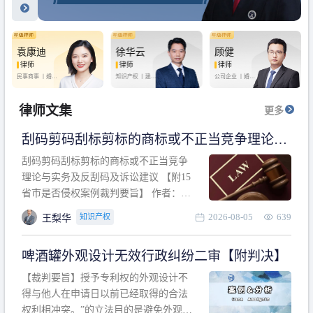
袁康迪
徐华云
顾健
律师
律师
律师
民事商事 丨
婚姻
知识产权 丨
建设
公司企业 丨
婚姻
家庭 丨
合同事务
工程 丨
劳动纠纷
家庭 丨
房产纠纷
丨
法律顾问
丨
行政诉讼 丨
刑
丨
刑事辩护
事辩护
律师文集
更多
刮码剪码刮标剪标的商标或不正当竞争理论与
实务及反刮码及诉讼建议 【附15省市是否侵权
刮码剪码刮标剪标的商标或不正当竞争
案例裁判要旨】
理论与实务及反刮码及诉讼建议 【附15
省市是否侵权案例裁判要旨】 作者：浙
江杭知桥律师事务所 王梨华 周靖超 【导
2026-08-05
639
知识产权
王梨华
读】 第一部分：刮码剪码刮标剪标的商
标或不正当竞争理论与实务及反刮码及
啤酒罐外观设计无效行政纠纷二审【附判决】
诉讼建议 第二部分：15省市是否侵权案
例的裁判要旨 目录 第一部分、刮码剪码
【裁判要旨】授予专利权的外观设计不
刮
得与他人在申请日以前已经取得的合法
权利相冲突。”的立法目的是避免外观设