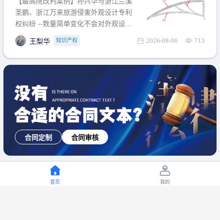
【最高院改判案例】孙兴华与浙江兰溪
提出使用状态参考图应以
圣鹏、浙江万来旅游侵害外观设计专利
权纠纷 --数量简单变化不会对外观设计
产生视觉影响，及现有设计抗辩与专利
2026-08-06
713
知识产权
王梨华
无效再审改判可以执行回转 【承办律
师】 王梨华 浙江杭知桥律师事务所 【案
由】 侵害外观设计专利权纠纷 【案号索
引】 再审：最高人民法院(2019)最高法
民再2
合同定制
合同审核
首页
我的