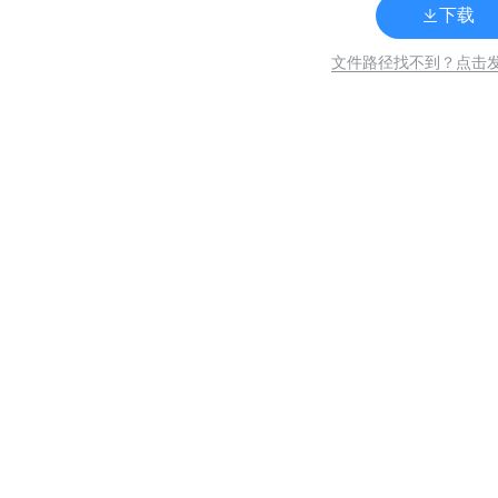
下载
文件路径找不到？点击
关
联
133
浙ICP备15019258号-5 营业执照