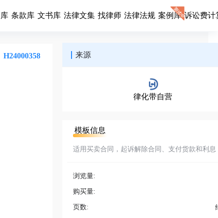
同库
条款库
文书库
法律文集
找律师
法律法规
案例库
诉讼费计
来源
H24000358
律化带自营
模板信息
适用买卖合同，起诉解除合同、支付货款和利息
浏览量:
购买量:
页数: