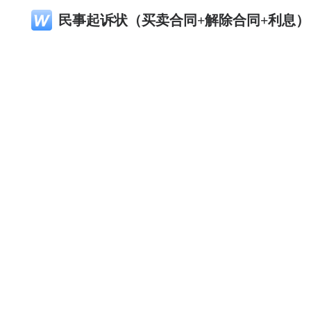
民事起诉状（买卖合同+解除合同+利息）
律化带公司其他关联产品
律化带案件管理与OA系统
律化带律师电子名片
律化带家居商城
微信扫一扫
微信扫一扫
淘宝APP扫一扫