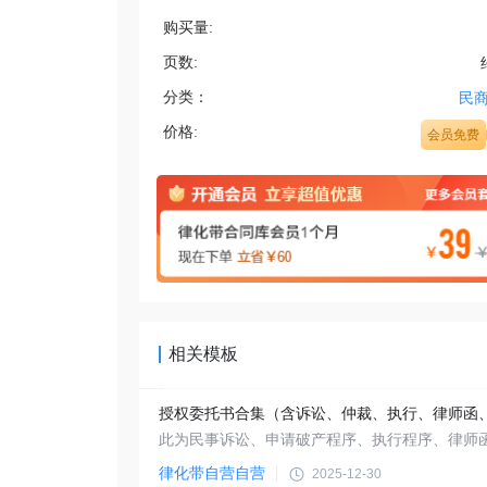
购买量:
页数:
分类：
民
价格:
会员免费
相关模板
律化带自营自营
2025-12-30