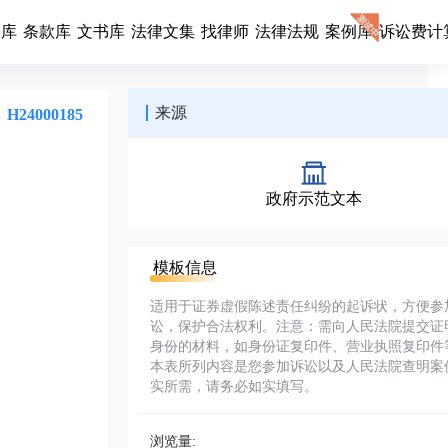
同库
条款库
文书库
法律文集
找律师
法律法规
案例库
诉讼费计
来源
H24000185
政府示范文本
模板信息
适用于证券虚假陈述责任纠纷的起诉状，方便参
讼，保护合法权利。注意：需向人民法院提交证
身份的材料，如身份证复印件、营业执照复印件
本表所列内容是您参加诉讼以及人民法院查明案
实所需，请务必如实填写。
浏览量: