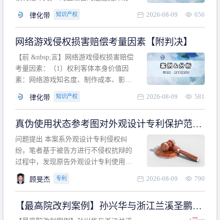
计专利的实施与他人在先的合法权利相
2026-08-09
656
知识产权
律化带
冲突。基于此，凡是因该外观设计的实
施可能侵害他人在先权利的情形，均属
网络游戏侵权损害赔偿考量因素【附判决】
于该款规定的规制范畴。“合法权利”不宜
作狭义解释，一般情况下，只要依法享
【前 &nbsp;言】网络游戏侵权损害赔偿
有的、在本专利申请日之
考量因素：（1）权利客体本身价值因
素：网络游戏知名度、制作成本、影响
力、用户数量、商业价值；（2）被告获
2026-08-09
581
知识产权
律化带
利角度因素：被诉侵权游戏销售数量、
销售范围、销售价格、充值金额、玩家
真伪使用状态参考图对外观设计专利保护范围
人数、活跃人数、市场占用率；（3）被
的影响
告主观因素：被告的主观恶意、是否明
问题提出 本案系外观设计专利侵权纠
知或应知、是否有
纷，笔者基于被告方进行不侵权抗辩的
过程中，发现原告外观设计专利使用状
态参考图中的外观设计与被告涉案商品
2026-08-09
790
专利
顾旻杰
的视觉效果存在显著区别。故就使用状
态参考图是否可以用于外观设计专利的
【最高院改判案例】孙兴华与浙江兰溪圣鹏、
保护范围确定进行了研究，将办案体会
浙江万来旅游侵害外观设计专利权纠纷
与研究过程记录如下： 简要结论： 笔者