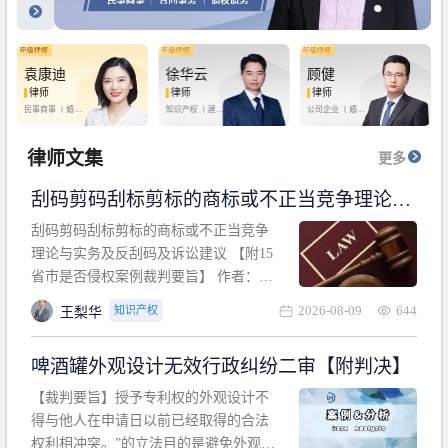
袁康迪
徐华云
顾健
律师
律师
律师
民事商事 丨
婚姻
知识产权 丨
建设
公司企业 丨
婚姻
家庭 丨
合同事务
工程 丨
劳动纠纷
家庭 丨
房产纠纷
丨
法律顾问
丨
行政诉讼 丨
刑
丨
刑事辩护
事辩护
律师文集
更多
刮码剪码刮标剪标的商标或不正当竞争理论与
实务及反刮码及诉讼建议 【附15省市是否侵权
刮码剪码刮标剪标的商标或不正当竞争
案例裁判要旨】
理论与实务及反刮码及诉讼建议 【附15
省市是否侵权案例裁判要旨】 作者：浙
江杭知桥律师事务所 王梨华 周靖超 【导
2026-08-09
644
知识产权
王梨华
读】 第一部分：刮码剪码刮标剪标的商
标或不正当竞争理论与实务及反刮码及
啤酒罐外观设计无效行政纠纷二审【附判决】
诉讼建议 第二部分：15省市是否侵权案
例的裁判要旨 目录 第一部分、刮码剪码
【裁判要旨】授予专利权的外观设计不
刮
得与他人在申请日以前已经取得的合法
权利相冲突。”的立法目的是避免外观设