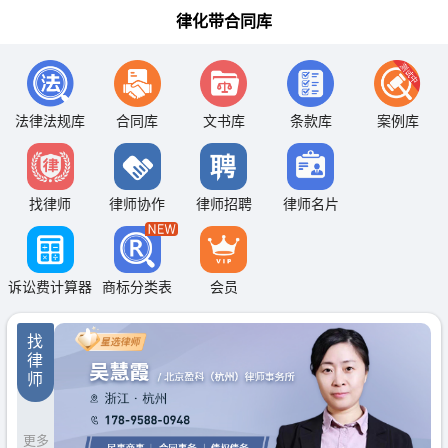
律化带合同库
法律法规库
合同库
文书库
条款库
案例库
找律师
律师协作
律师招聘
律师名片
诉讼费计算器
商标分类表
会员
找
律
师
更多