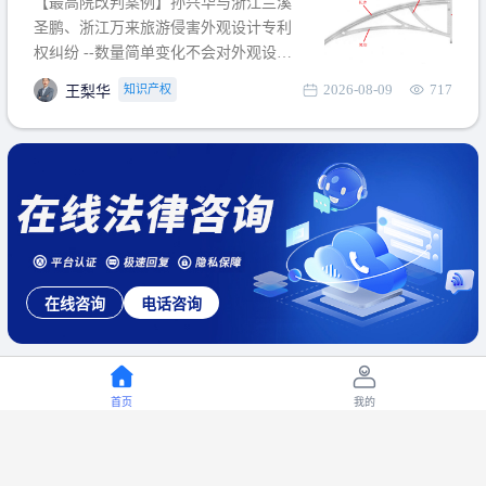
【最高院改判案例】孙兴华与浙江兰溪
提出使用状态参考图应以
圣鹏、浙江万来旅游侵害外观设计专利
权纠纷 --数量简单变化不会对外观设计
产生视觉影响，及现有设计抗辩与专利
2026-08-09
717
知识产权
王梨华
无效再审改判可以执行回转 【承办律
师】 王梨华 浙江杭知桥律师事务所 【案
由】 侵害外观设计专利权纠纷 【案号索
引】 再审：最高人民法院(2019)最高法
民再2
在线咨询
电话咨询
首页
我的