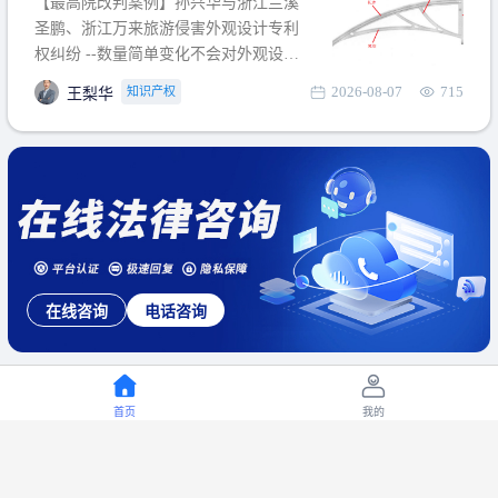
【最高院改判案例】孙兴华与浙江兰溪
提出使用状态参考图应以
圣鹏、浙江万来旅游侵害外观设计专利
权纠纷 --数量简单变化不会对外观设计
产生视觉影响，及现有设计抗辩与专利
2026-08-07
715
知识产权
王梨华
无效再审改判可以执行回转 【承办律
师】 王梨华 浙江杭知桥律师事务所 【案
由】 侵害外观设计专利权纠纷 【案号索
引】 再审：最高人民法院(2019)最高法
民再2
在线咨询
电话咨询
首页
我的