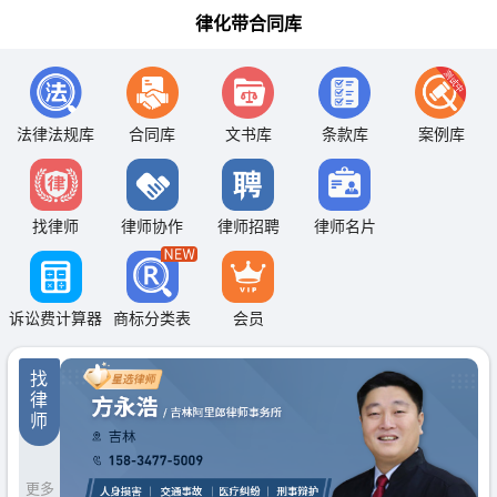
律化带合同库
法律法规库
合同库
文书库
条款库
案例库
找律师
律师协作
律师招聘
律师名片
诉讼费计算器
商标分类表
会员
找
律
师
更多