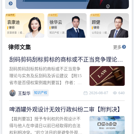
袁康迪
徐华云
顾健
律师
律师
律师
民事商事 丨
婚姻
知识产权 丨
建设
公司企业 丨
婚姻
家庭 丨
合同事务
工程 丨
劳动纠纷
家庭 丨
房产纠纷
丨
法律顾问
丨
行政诉讼 丨
刑
丨
刑事辩护
事辩护
律师文集
更多
刮码剪码刮标剪标的商标或不正当竞争理论与
实务及反刮码及诉讼建议 【附15省市是否侵权
刮码剪码刮标剪标的商标或不正当竞争
案例裁判要旨】
理论与实务及反刮码及诉讼建议 【附15
省市是否侵权案例裁判要旨】 作者：浙
江杭知桥律师事务所 王梨华 周靖超 【导
2026-08-07
640
知识产权
王梨华
读】 第一部分：刮码剪码刮标剪标的商
标或不正当竞争理论与实务及反刮码及
啤酒罐外观设计无效行政纠纷二审【附判决】
诉讼建议 第二部分：15省市是否侵权案
例的裁判要旨 目录 第一部分、刮码剪码
【裁判要旨】授予专利权的外观设计不
刮
得与他人在申请日以前已经取得的合法
权利相冲突。”的立法目的是避免外观设