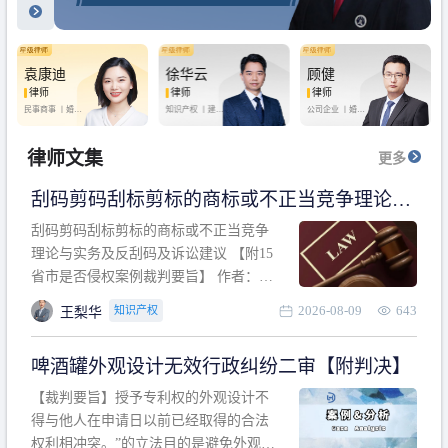
袁康迪
徐华云
顾健
律师
律师
律师
民事商事 丨
婚姻
知识产权 丨
建设
公司企业 丨
婚姻
家庭 丨
合同事务
工程 丨
劳动纠纷
家庭 丨
房产纠纷
丨
法律顾问
丨
行政诉讼 丨
刑
丨
刑事辩护
事辩护
律师文集
更多
刮码剪码刮标剪标的商标或不正当竞争理论与
实务及反刮码及诉讼建议 【附15省市是否侵权
刮码剪码刮标剪标的商标或不正当竞争
案例裁判要旨】
理论与实务及反刮码及诉讼建议 【附15
省市是否侵权案例裁判要旨】 作者：浙
江杭知桥律师事务所 王梨华 周靖超 【导
2026-08-09
643
知识产权
王梨华
读】 第一部分：刮码剪码刮标剪标的商
标或不正当竞争理论与实务及反刮码及
啤酒罐外观设计无效行政纠纷二审【附判决】
诉讼建议 第二部分：15省市是否侵权案
例的裁判要旨 目录 第一部分、刮码剪码
【裁判要旨】授予专利权的外观设计不
刮
得与他人在申请日以前已经取得的合法
权利相冲突。”的立法目的是避免外观设