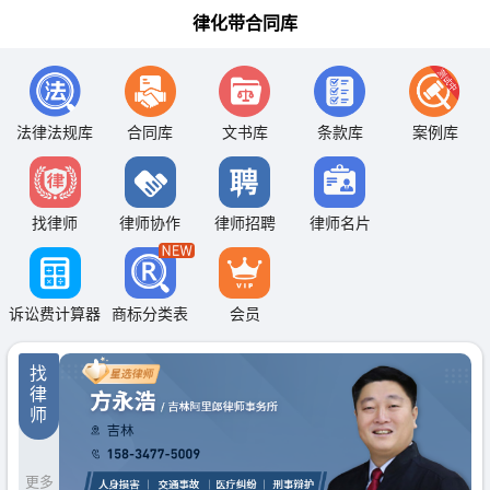
律化带合同库
法律法规库
合同库
文书库
条款库
案例库
找律师
律师协作
律师招聘
律师名片
诉讼费计算器
商标分类表
会员
找
律
师
更多