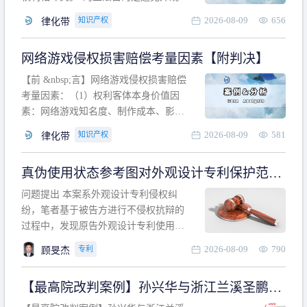
计专利的实施与他人在先的合法权利相
2026-08-09
656
知识产权
律化带
冲突。基于此，凡是因该外观设计的实
施可能侵害他人在先权利的情形，均属
网络游戏侵权损害赔偿考量因素【附判决】
于该款规定的规制范畴。“合法权利”不宜
作狭义解释，一般情况下，只要依法享
【前 &nbsp;言】网络游戏侵权损害赔偿
有的、在本专利申请日之
考量因素：（1）权利客体本身价值因
素：网络游戏知名度、制作成本、影响
力、用户数量、商业价值；（2）被告获
2026-08-09
581
知识产权
律化带
利角度因素：被诉侵权游戏销售数量、
销售范围、销售价格、充值金额、玩家
真伪使用状态参考图对外观设计专利保护范围
人数、活跃人数、市场占用率；（3）被
的影响
告主观因素：被告的主观恶意、是否明
问题提出 本案系外观设计专利侵权纠
知或应知、是否有
纷，笔者基于被告方进行不侵权抗辩的
过程中，发现原告外观设计专利使用状
态参考图中的外观设计与被告涉案商品
2026-08-09
790
专利
顾旻杰
的视觉效果存在显著区别。故就使用状
态参考图是否可以用于外观设计专利的
【最高院改判案例】孙兴华与浙江兰溪圣鹏、
保护范围确定进行了研究，将办案体会
浙江万来旅游侵害外观设计专利权纠纷
与研究过程记录如下： 简要结论： 笔者