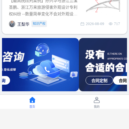
【最高院改判案例】孙兴华与浙江兰溪
提出使用状态参考图应以
圣鹏、浙江万来旅游侵害外观设计专利
权纠纷 --数量简单变化不会对外观设计
产生视觉影响，及现有设计抗辩与专利
2026-08-09
717
知识产权
王梨华
无效再审改判可以执行回转 【承办律
师】 王梨华 浙江杭知桥律师事务所 【案
由】 侵害外观设计专利权纠纷 【案号索
引】 再审：最高人民法院(2019)最高法
民再2
合同定制
合同审核
首页
我的