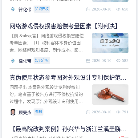
计专利的实施与他人在先的合法权利相
2026-08-10
658
知识产权
律化带
冲突。基于此，凡是因该外观设计的实
施可能侵害他人在先权利的情形，均属
网络游戏侵权损害赔偿考量因素【附判决】
于该款规定的规制范畴。“合法权利”不宜
作狭义解释，一般情况下，只要依法享
【前 &nbsp;言】网络游戏侵权损害赔偿
有的、在本专利申请日之
考量因素：（1）权利客体本身价值因
素：网络游戏知名度、制作成本、影响
力、用户数量、商业价值；（2）被告获
2026-08-10
582
知识产权
律化带
利角度因素：被诉侵权游戏销售数量、
销售范围、销售价格、充值金额、玩家
真伪使用状态参考图对外观设计专利保护范围
人数、活跃人数、市场占用率；（3）被
的影响
告主观因素：被告的主观恶意、是否明
问题提出 本案系外观设计专利侵权纠
知或应知、是否有
纷，笔者基于被告方进行不侵权抗辩的
过程中，发现原告外观设计专利使用状
态参考图中的外观设计与被告涉案商品
2026-08-10
791
专利
顾旻杰
的视觉效果存在显著区别。故就使用状
态参考图是否可以用于外观设计专利的
【最高院改判案例】孙兴华与浙江兰溪圣鹏、
保护范围确定进行了研究，将办案体会
浙江万来旅游侵害外观设计专利权纠纷
与研究过程记录如下： 简要结论： 笔者