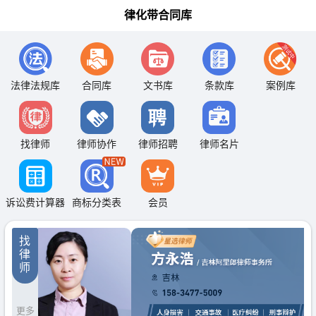
律化带合同库
法律法规库
合同库
文书库
条款库
案例库
找律师
律师协作
律师招聘
律师名片
诉讼费计算器
商标分类表
会员
找
律
师
更多