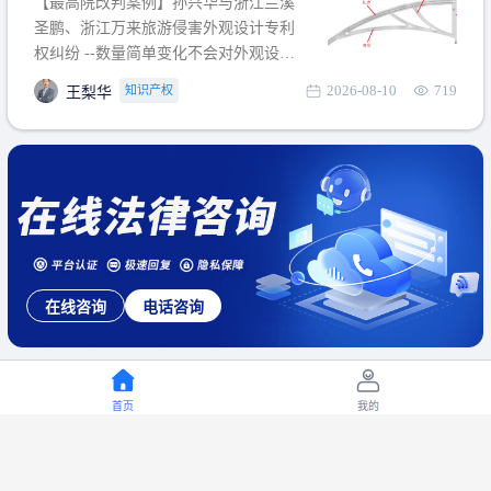
【最高院改判案例】孙兴华与浙江兰溪
提出使用状态参考图应以
圣鹏、浙江万来旅游侵害外观设计专利
权纠纷 --数量简单变化不会对外观设计
产生视觉影响，及现有设计抗辩与专利
2026-08-10
719
知识产权
王梨华
无效再审改判可以执行回转 【承办律
师】 王梨华 浙江杭知桥律师事务所 【案
由】 侵害外观设计专利权纠纷 【案号索
引】 再审：最高人民法院(2019)最高法
民再2
在线咨询
电话咨询
首页
我的