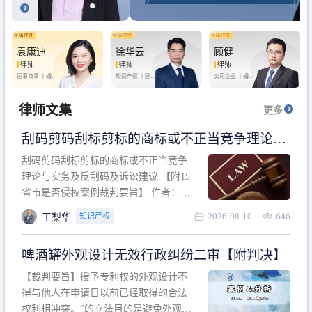
袁康迪
徐华云
顾健
律师
律师
律师
民事商事 丨
婚姻
知识产权 丨
建设
公司企业 丨
婚姻
家庭 丨
合同事务
工程 丨
劳动纠纷
家庭 丨
房产纠纷
丨
法律顾问
丨
行政诉讼 丨
刑
丨
刑事辩护
事辩护
律师文集
更多
刮码剪码刮标剪标的商标或不正当竞争理论与
实务及反刮码及诉讼建议 【附15省市是否侵权
刮码剪码刮标剪标的商标或不正当竞争
案例裁判要旨】
理论与实务及反刮码及诉讼建议 【附15
省市是否侵权案例裁判要旨】 作者：浙
江杭知桥律师事务所 王梨华 周靖超 【导
2026-08-10
646
知识产权
王梨华
读】 第一部分：刮码剪码刮标剪标的商
标或不正当竞争理论与实务及反刮码及
啤酒罐外观设计无效行政纠纷二审【附判决】
诉讼建议 第二部分：15省市是否侵权案
例的裁判要旨 目录 第一部分、刮码剪码
【裁判要旨】授予专利权的外观设计不
刮
得与他人在申请日以前已经取得的合法
权利相冲突。”的立法目的是避免外观设