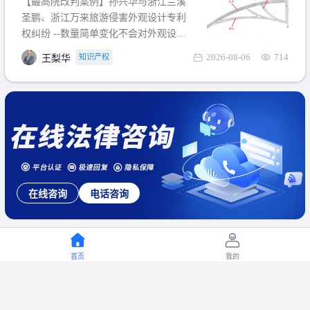
【最高院改判案例】孙兴华与浙江兰溪
提出使用状态参考图应以
圣鹏、浙江万来旅游侵害外观设计专利
权纠纷 --数量简单变化不会对外观设计
产生视觉影响，及现有设计抗辩与专利
2026-08-06
714
知识产权
王梨华
无效再审改判可以执行回转 【承办律
师】 王梨华 浙江杭知桥律师事务所 【案
由】 侵害外观设计专利权纠纷 【案号索
引】 再审：最高人民法院(2019)最高法
民再2
在线咨询
电话咨询
首页
我的