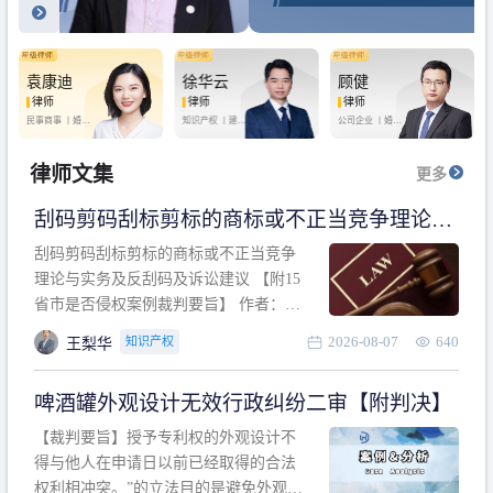
袁康迪
徐华云
顾健
律师
律师
律师
民事商事 丨
婚姻
知识产权 丨
建设
公司企业 丨
婚姻
家庭 丨
合同事务
工程 丨
劳动纠纷
家庭 丨
房产纠纷
丨
法律顾问
丨
行政诉讼 丨
刑
丨
刑事辩护
事辩护
律师文集
更多
刮码剪码刮标剪标的商标或不正当竞争理论与
实务及反刮码及诉讼建议 【附15省市是否侵权
刮码剪码刮标剪标的商标或不正当竞争
案例裁判要旨】
理论与实务及反刮码及诉讼建议 【附15
省市是否侵权案例裁判要旨】 作者：浙
江杭知桥律师事务所 王梨华 周靖超 【导
2026-08-07
640
知识产权
王梨华
读】 第一部分：刮码剪码刮标剪标的商
标或不正当竞争理论与实务及反刮码及
啤酒罐外观设计无效行政纠纷二审【附判决】
诉讼建议 第二部分：15省市是否侵权案
例的裁判要旨 目录 第一部分、刮码剪码
【裁判要旨】授予专利权的外观设计不
刮
得与他人在申请日以前已经取得的合法
权利相冲突。”的立法目的是避免外观设