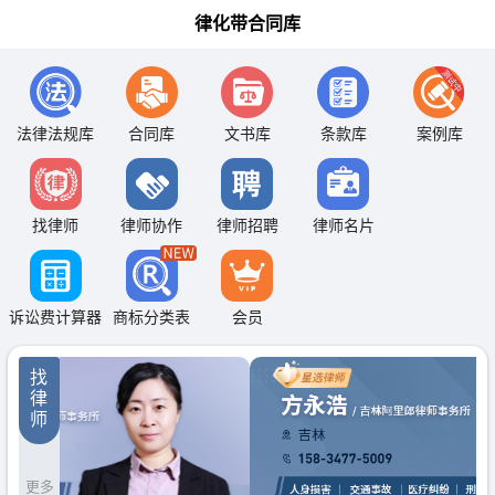
律化带合同库
法律法规库
合同库
文书库
条款库
案例库
找律师
律师协作
律师招聘
律师名片
诉讼费计算器
商标分类表
会员
找
律
师
更多