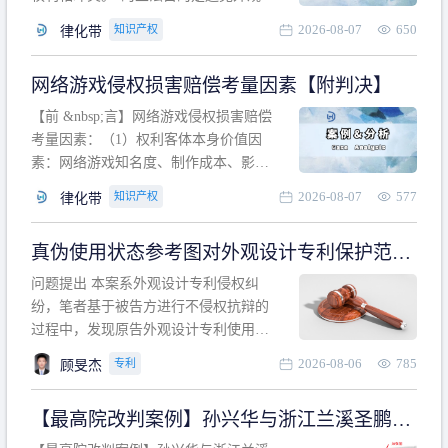
计专利的实施与他人在先的合法权利相
2026-08-07
650
知识产权
律化带
冲突。基于此，凡是因该外观设计的实
施可能侵害他人在先权利的情形，均属
网络游戏侵权损害赔偿考量因素【附判决】
于该款规定的规制范畴。“合法权利”不宜
作狭义解释，一般情况下，只要依法享
【前 &nbsp;言】网络游戏侵权损害赔偿
有的、在本专利申请日之
考量因素：（1）权利客体本身价值因
素：网络游戏知名度、制作成本、影响
力、用户数量、商业价值；（2）被告获
2026-08-07
577
知识产权
律化带
利角度因素：被诉侵权游戏销售数量、
销售范围、销售价格、充值金额、玩家
真伪使用状态参考图对外观设计专利保护范围
人数、活跃人数、市场占用率；（3）被
的影响
告主观因素：被告的主观恶意、是否明
问题提出 本案系外观设计专利侵权纠
知或应知、是否有
纷，笔者基于被告方进行不侵权抗辩的
过程中，发现原告外观设计专利使用状
态参考图中的外观设计与被告涉案商品
2026-08-06
785
专利
顾旻杰
的视觉效果存在显著区别。故就使用状
态参考图是否可以用于外观设计专利的
【最高院改判案例】孙兴华与浙江兰溪圣鹏、
保护范围确定进行了研究，将办案体会
浙江万来旅游侵害外观设计专利权纠纷
与研究过程记录如下： 简要结论： 笔者