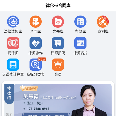
律化带合同库
法律法规库
合同库
文书库
条款库
案例库
找律师
律师协作
律师招聘
律师名片
诉讼费计算器
商标分类表
会员
找
律
师
更多