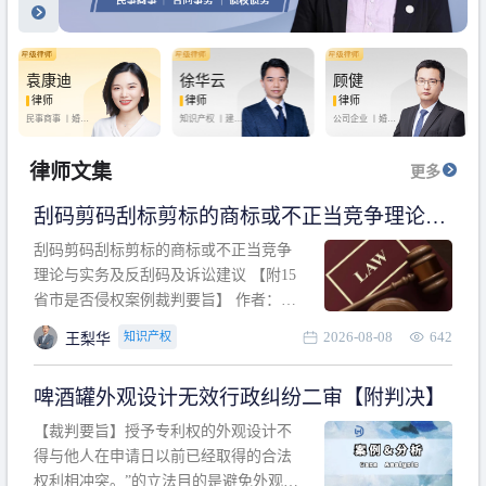
袁康迪
徐华云
顾健
律师
律师
律师
民事商事 丨
婚姻
知识产权 丨
建设
公司企业 丨
婚姻
家庭 丨
合同事务
工程 丨
劳动纠纷
家庭 丨
房产纠纷
丨
法律顾问
丨
行政诉讼 丨
刑
丨
刑事辩护
事辩护
律师文集
更多
刮码剪码刮标剪标的商标或不正当竞争理论与
实务及反刮码及诉讼建议 【附15省市是否侵权
刮码剪码刮标剪标的商标或不正当竞争
案例裁判要旨】
理论与实务及反刮码及诉讼建议 【附15
省市是否侵权案例裁判要旨】 作者：浙
江杭知桥律师事务所 王梨华 周靖超 【导
2026-08-08
642
知识产权
王梨华
读】 第一部分：刮码剪码刮标剪标的商
标或不正当竞争理论与实务及反刮码及
啤酒罐外观设计无效行政纠纷二审【附判决】
诉讼建议 第二部分：15省市是否侵权案
例的裁判要旨 目录 第一部分、刮码剪码
【裁判要旨】授予专利权的外观设计不
刮
得与他人在申请日以前已经取得的合法
权利相冲突。”的立法目的是避免外观设