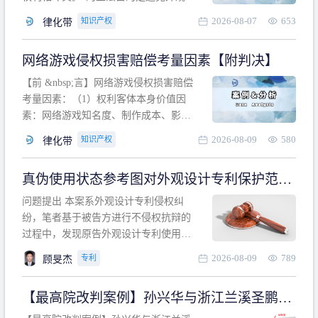
计专利的实施与他人在先的合法权利相
2026-08-07
653
知识产权
律化带
冲突。基于此，凡是因该外观设计的实
施可能侵害他人在先权利的情形，均属
网络游戏侵权损害赔偿考量因素【附判决】
于该款规定的规制范畴。“合法权利”不宜
作狭义解释，一般情况下，只要依法享
【前 &nbsp;言】网络游戏侵权损害赔偿
有的、在本专利申请日之
考量因素：（1）权利客体本身价值因
素：网络游戏知名度、制作成本、影响
力、用户数量、商业价值；（2）被告获
2026-08-09
580
知识产权
律化带
利角度因素：被诉侵权游戏销售数量、
销售范围、销售价格、充值金额、玩家
真伪使用状态参考图对外观设计专利保护范围
人数、活跃人数、市场占用率；（3）被
的影响
告主观因素：被告的主观恶意、是否明
问题提出 本案系外观设计专利侵权纠
知或应知、是否有
纷，笔者基于被告方进行不侵权抗辩的
过程中，发现原告外观设计专利使用状
态参考图中的外观设计与被告涉案商品
2026-08-09
789
专利
顾旻杰
的视觉效果存在显著区别。故就使用状
态参考图是否可以用于外观设计专利的
【最高院改判案例】孙兴华与浙江兰溪圣鹏、
保护范围确定进行了研究，将办案体会
浙江万来旅游侵害外观设计专利权纠纷
与研究过程记录如下： 简要结论： 笔者