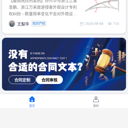
【最高院改判案例】孙兴华与浙江兰溪
提出使用状态参考图应以
圣鹏、浙江万来旅游侵害外观设计专利
权纠纷 --数量简单变化不会对外观设计
产生视觉影响，及现有设计抗辩与专利
2026-08-08
716
知识产权
王梨华
无效再审改判可以执行回转 【承办律
师】 王梨华 浙江杭知桥律师事务所 【案
由】 侵害外观设计专利权纠纷 【案号索
引】 再审：最高人民法院(2019)最高法
民再2
合同定制
合同审核
首页
我的