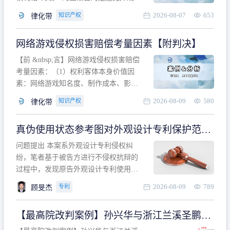
计专利的实施与他人在先的合法权利相
2026-08-07
653
知识产权
律化带
冲突。基于此，凡是因该外观设计的实
施可能侵害他人在先权利的情形，均属
网络游戏侵权损害赔偿考量因素【附判决】
于该款规定的规制范畴。“合法权利”不宜
作狭义解释，一般情况下，只要依法享
【前 &nbsp;言】网络游戏侵权损害赔偿
有的、在本专利申请日之
考量因素：（1）权利客体本身价值因
素：网络游戏知名度、制作成本、影响
力、用户数量、商业价值；（2）被告获
2026-08-09
580
知识产权
律化带
利角度因素：被诉侵权游戏销售数量、
销售范围、销售价格、充值金额、玩家
真伪使用状态参考图对外观设计专利保护范围
人数、活跃人数、市场占用率；（3）被
的影响
告主观因素：被告的主观恶意、是否明
问题提出 本案系外观设计专利侵权纠
知或应知、是否有
纷，笔者基于被告方进行不侵权抗辩的
过程中，发现原告外观设计专利使用状
态参考图中的外观设计与被告涉案商品
2026-08-09
789
专利
顾旻杰
的视觉效果存在显著区别。故就使用状
态参考图是否可以用于外观设计专利的
【最高院改判案例】孙兴华与浙江兰溪圣鹏、
保护范围确定进行了研究，将办案体会
浙江万来旅游侵害外观设计专利权纠纷
与研究过程记录如下： 简要结论： 笔者