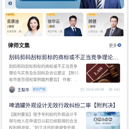
袁康迪
徐华云
顾健
律师
律师
律师
民事商事 丨
婚姻
知识产权 丨
建设
公司企业 丨
婚姻
家庭 丨
合同事务
工程 丨
劳动纠纷
家庭 丨
房产纠纷
丨
法律顾问
丨
行政诉讼 丨
刑
丨
刑事辩护
事辩护
律师文集
更多
刮码剪码刮标剪标的商标或不正当竞争理论与
实务及反刮码及诉讼建议 【附15省市是否侵权
刮码剪码刮标剪标的商标或不正当竞争
案例裁判要旨】
理论与实务及反刮码及诉讼建议 【附15
省市是否侵权案例裁判要旨】 作者：浙
江杭知桥律师事务所 王梨华 周靖超 【导
2026-08-08
642
知识产权
王梨华
读】 第一部分：刮码剪码刮标剪标的商
标或不正当竞争理论与实务及反刮码及
啤酒罐外观设计无效行政纠纷二审【附判决】
诉讼建议 第二部分：15省市是否侵权案
例的裁判要旨 目录 第一部分、刮码剪码
【裁判要旨】授予专利权的外观设计不
刮
得与他人在申请日以前已经取得的合法
权利相冲突。”的立法目的是避免外观设