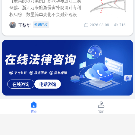
【最高院改判案例】孙兴华与浙江兰溪
提出使用状态参考图应以
圣鹏、浙江万来旅游侵害外观设计专利
权纠纷 --数量简单变化不会对外观设计
产生视觉影响，及现有设计抗辩与专利
2026-08-08
716
知识产权
王梨华
无效再审改判可以执行回转 【承办律
师】 王梨华 浙江杭知桥律师事务所 【案
由】 侵害外观设计专利权纠纷 【案号索
引】 再审：最高人民法院(2019)最高法
民再2
在线咨询
电话咨询
首页
我的