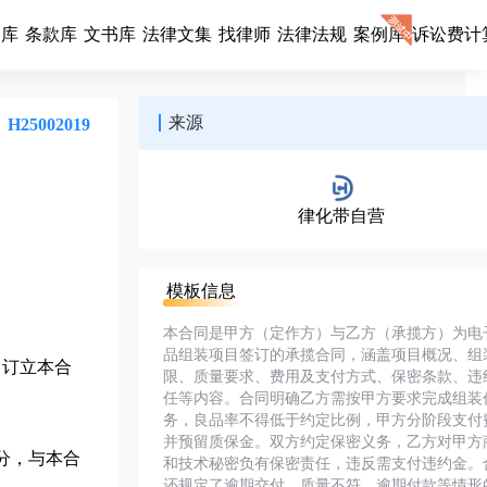
同库
条款库
文书库
法律文集
找律师
法律法规
案例库
诉讼费计
来源
H25002019
律化带自营
模板信息
本合同是甲方（定作方）与乙方（承揽方）为电
品组装项目签订的承揽合同，涵盖项目概况、组
，订立本合
限、质量要求、费用及支付方式、保密条款、违
任等内容。合同明确乙方需按甲方要求完成组装
务，良品率不得低于约定比例，甲方分阶段支付
并预留质保金。双方约定保密义务，乙方对甲方
分，与本合
和技术秘密负有保密责任，违反需支付违约金。
还规定了逾期交付、质量不符、逾期付款等情形