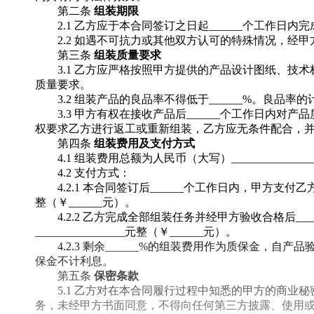
第二条
组装期限
2.1 乙方应于本合同签订之日起______个工作
2.2 如遇不可抗力或其他双方认可的特殊情况，经
第三条
组装质量要求
3.1 乙方应严格按照甲方提供的产品设计图纸、
质量要求。
3.2 组装产品的良品率不得低于______%。良品率的计
3.3 甲方有权在接收产品后______个工作日内
权要求乙方进行返工或重新组装，乙方应无条件配合，
第四条
组装费用及支付方式
4.1 组装费用总额为人民币（大写）______________
4.2 支付方式：
4.2.1 本合同签订后______个工作日内，甲方支付乙方
整（￥______元）。
4.2.2 乙方完成全部组装任务并经甲方验收合格后__
________________元整（￥______元）。
4.2.3 剩余______%的组装费用作为质保金，自
保金不计利息。
第五条
保密条款
5.1 乙方对在本合同履行过程中知悉的甲方的商
务，未经甲方书面同意，不得向任何第三方披露、使用