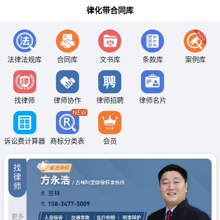
律化带合同库
法律法规库
合同库
文书库
条款库
案例库
找律师
律师协作
律师招聘
律师名片
诉讼费计算器
商标分类表
会员
找
律
师
更多