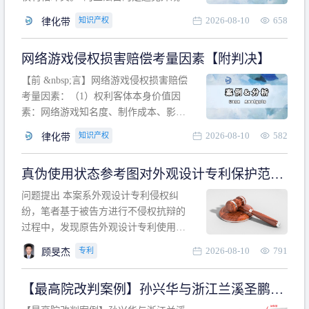
计专利的实施与他人在先的合法权利相
2026-08-10
658
知识产权
律化带
冲突。基于此，凡是因该外观设计的实
施可能侵害他人在先权利的情形，均属
网络游戏侵权损害赔偿考量因素【附判决】
于该款规定的规制范畴。“合法权利”不宜
作狭义解释，一般情况下，只要依法享
【前 &nbsp;言】网络游戏侵权损害赔偿
有的、在本专利申请日之
考量因素：（1）权利客体本身价值因
素：网络游戏知名度、制作成本、影响
力、用户数量、商业价值；（2）被告获
2026-08-10
582
知识产权
律化带
利角度因素：被诉侵权游戏销售数量、
销售范围、销售价格、充值金额、玩家
真伪使用状态参考图对外观设计专利保护范围
人数、活跃人数、市场占用率；（3）被
的影响
告主观因素：被告的主观恶意、是否明
问题提出 本案系外观设计专利侵权纠
知或应知、是否有
纷，笔者基于被告方进行不侵权抗辩的
过程中，发现原告外观设计专利使用状
态参考图中的外观设计与被告涉案商品
2026-08-10
791
专利
顾旻杰
的视觉效果存在显著区别。故就使用状
态参考图是否可以用于外观设计专利的
【最高院改判案例】孙兴华与浙江兰溪圣鹏、
保护范围确定进行了研究，将办案体会
浙江万来旅游侵害外观设计专利权纠纷
与研究过程记录如下： 简要结论： 笔者