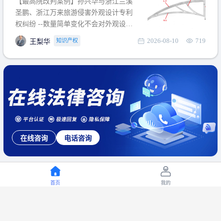
【最高院改判案例】孙兴华与浙江兰溪
提出使用状态参考图应以
圣鹏、浙江万来旅游侵害外观设计专利
权纠纷 --数量简单变化不会对外观设计
产生视觉影响，及现有设计抗辩与专利
2026-08-10
719
知识产权
王梨华
无效再审改判可以执行回转 【承办律
师】 王梨华 浙江杭知桥律师事务所 【案
由】 侵害外观设计专利权纠纷 【案号索
引】 再审：最高人民法院(2019)最高法
民再2
在线咨询
电话咨询
首页
我的