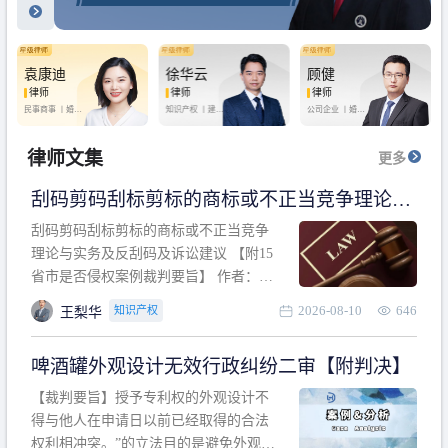
袁康迪
徐华云
顾健
律师
律师
律师
民事商事 丨
婚姻
知识产权 丨
建设
公司企业 丨
婚姻
家庭 丨
合同事务
工程 丨
劳动纠纷
家庭 丨
房产纠纷
丨
法律顾问
丨
行政诉讼 丨
刑
丨
刑事辩护
事辩护
律师文集
更多
刮码剪码刮标剪标的商标或不正当竞争理论与
实务及反刮码及诉讼建议 【附15省市是否侵权
刮码剪码刮标剪标的商标或不正当竞争
案例裁判要旨】
理论与实务及反刮码及诉讼建议 【附15
省市是否侵权案例裁判要旨】 作者：浙
江杭知桥律师事务所 王梨华 周靖超 【导
2026-08-10
646
知识产权
王梨华
读】 第一部分：刮码剪码刮标剪标的商
标或不正当竞争理论与实务及反刮码及
啤酒罐外观设计无效行政纠纷二审【附判决】
诉讼建议 第二部分：15省市是否侵权案
例的裁判要旨 目录 第一部分、刮码剪码
【裁判要旨】授予专利权的外观设计不
刮
得与他人在申请日以前已经取得的合法
权利相冲突。”的立法目的是避免外观设