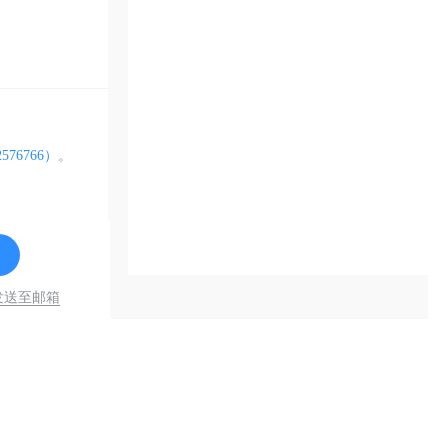
576766）
。
发送至邮箱