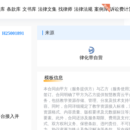
同库
条款库
文书库
法律文集
找律师
法律法规
案例库
诉讼费计
来源
H25001891
律化带自营
模板信息
本合同由甲方（服务提供方）与乙方（服务使用
签订。合同明确了甲方为乙方提供智慧教育云平
务，包括教学资源存储、管理、分发及技术支持
容。同时，合同详细规定了教学资源接入标准，
资源格式、内容质量、版权要求及元数据标注等
平台接入并
要素。此外，合同还涉及服务期限、费用及支付
式、双方权利义务、保密条款、违约责任、不可
力、协议变更与终止及争议解决等条款，旨在保