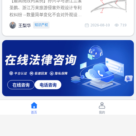
【最高院改判案例】孙兴华与浙江兰溪
提出使用状态参考图应以
圣鹏、浙江万来旅游侵害外观设计专利
权纠纷 --数量简单变化不会对外观设计
产生视觉影响，及现有设计抗辩与专利
2026-08-10
719
知识产权
王梨华
无效再审改判可以执行回转 【承办律
师】 王梨华 浙江杭知桥律师事务所 【案
由】 侵害外观设计专利权纠纷 【案号索
引】 再审：最高人民法院(2019)最高法
民再2
在线咨询
电话咨询
首页
我的