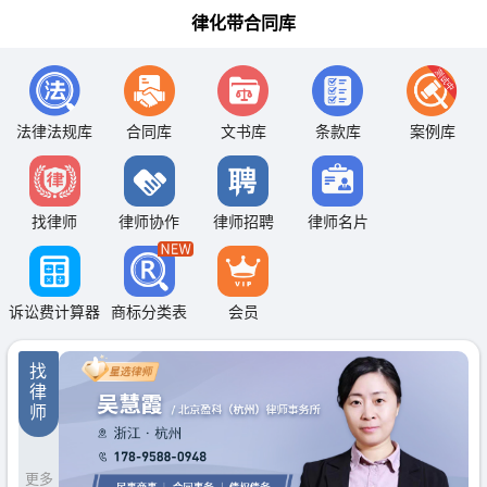
律化带合同库
法律法规库
合同库
文书库
条款库
案例库
找律师
律师协作
律师招聘
律师名片
诉讼费计算器
商标分类表
会员
找
律
师
更多