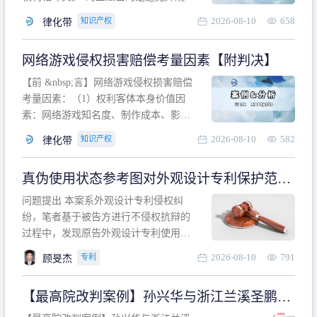
计专利的实施与他人在先的合法权利相
2026-08-10
658
知识产权
律化带
冲突。基于此，凡是因该外观设计的实
施可能侵害他人在先权利的情形，均属
网络游戏侵权损害赔偿考量因素【附判决】
于该款规定的规制范畴。“合法权利”不宜
作狭义解释，一般情况下，只要依法享
【前 &nbsp;言】网络游戏侵权损害赔偿
有的、在本专利申请日之
考量因素：（1）权利客体本身价值因
素：网络游戏知名度、制作成本、影响
力、用户数量、商业价值；（2）被告获
2026-08-10
582
知识产权
律化带
利角度因素：被诉侵权游戏销售数量、
销售范围、销售价格、充值金额、玩家
真伪使用状态参考图对外观设计专利保护范围
人数、活跃人数、市场占用率；（3）被
的影响
告主观因素：被告的主观恶意、是否明
问题提出 本案系外观设计专利侵权纠
知或应知、是否有
纷，笔者基于被告方进行不侵权抗辩的
过程中，发现原告外观设计专利使用状
态参考图中的外观设计与被告涉案商品
2026-08-10
791
专利
顾旻杰
的视觉效果存在显著区别。故就使用状
态参考图是否可以用于外观设计专利的
【最高院改判案例】孙兴华与浙江兰溪圣鹏、
保护范围确定进行了研究，将办案体会
浙江万来旅游侵害外观设计专利权纠纷
与研究过程记录如下： 简要结论： 笔者