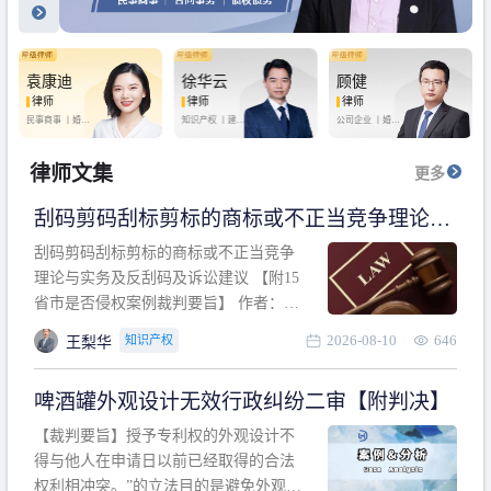
袁康迪
徐华云
顾健
律师
律师
律师
民事商事 丨
婚姻
知识产权 丨
建设
公司企业 丨
婚姻
家庭 丨
合同事务
工程 丨
劳动纠纷
家庭 丨
房产纠纷
丨
法律顾问
丨
行政诉讼 丨
刑
丨
刑事辩护
事辩护
律师文集
更多
刮码剪码刮标剪标的商标或不正当竞争理论与
实务及反刮码及诉讼建议 【附15省市是否侵权
刮码剪码刮标剪标的商标或不正当竞争
案例裁判要旨】
理论与实务及反刮码及诉讼建议 【附15
省市是否侵权案例裁判要旨】 作者：浙
江杭知桥律师事务所 王梨华 周靖超 【导
2026-08-10
646
知识产权
王梨华
读】 第一部分：刮码剪码刮标剪标的商
标或不正当竞争理论与实务及反刮码及
啤酒罐外观设计无效行政纠纷二审【附判决】
诉讼建议 第二部分：15省市是否侵权案
例的裁判要旨 目录 第一部分、刮码剪码
【裁判要旨】授予专利权的外观设计不
刮
得与他人在申请日以前已经取得的合法
权利相冲突。”的立法目的是避免外观设