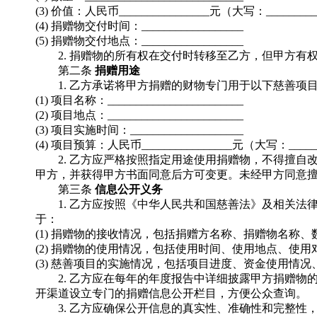
(3) 价值：人民币________________元（大写：________
(4) 捐赠物交付时间：__________________
(5) 捐赠物交付地点：__________________
2. 捐赠物的所有权在交付时转移至乙方，但甲方
第二条
捐赠用途
1. 乙方承诺将甲方捐赠的财物专门用于以下慈善项
(1) 项目名称：________________________
(2) 项目地点：________________________
(3) 项目实施时间：____________________
(4) 项目预算：人民币________________元（大写：_____
2. 乙方应严格按照指定用途使用捐赠物，不得擅
甲方，并获得甲方书面同意后方可变更。未经甲方同意
第三条
信息公开义务
1. 乙方应按照《中华人民共和国慈善法》及相关
于：
(1) 捐赠物的接收情况，包括捐赠方名称、捐赠物名称
(2) 捐赠物的使用情况，包括使用时间、使用地点、使
(3) 慈善项目的实施情况，包括项目进度、资金使用情
2. 乙方应在每年的年度报告中详细披露甲方捐赠
开渠道设立专门的捐赠信息公开栏目，方便公众查询。
3. 乙方应确保公开信息的真实性、准确性和完整