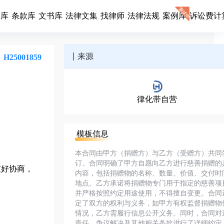
同库
条款库
文书库
法律文集
找律师
法律法规
案例库
诉讼费计
来源
H25001859
律化带自营
模板信息
本合同由甲方（捐赠方）与乙方（受赠方）共同
订。合同明确了甲方自愿向乙方进行慈善捐赠的
友好协商，
内容，包括捐赠物的名称、数量、价值、交付时
地点。乙方承诺将捐赠物专门用于指定的慈善项
并严格按照约定用途使用，不得擅自变更。合同
定了双方的权利与义务，如甲方有权监督捐赠物
情况，乙方需履行信息公开义务。同时，合同对
责任、争议解决及其他相关条款进行了详细约定