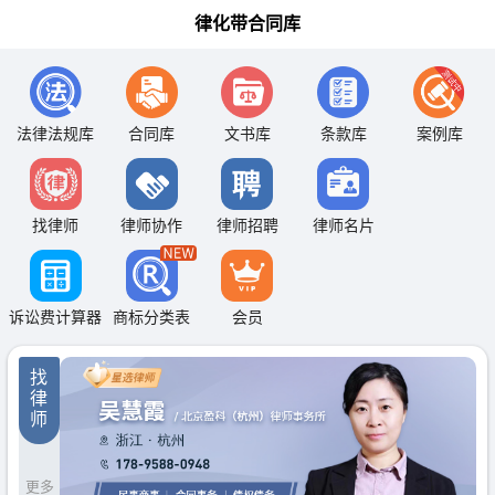
律化带合同库
法律法规库
合同库
文书库
条款库
案例库
找律师
律师协作
律师招聘
律师名片
诉讼费计算器
商标分类表
会员
找
律
师
更多