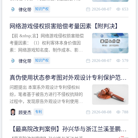
计专利的实施与他人在先的合法权利相
2026-08-07
653
知识产权
律化带
冲突。基于此，凡是因该外观设计的实
施可能侵害他人在先权利的情形，均属
网络游戏侵权损害赔偿考量因素【附判决】
于该款规定的规制范畴。“合法权利”不宜
作狭义解释，一般情况下，只要依法享
【前 &nbsp;言】网络游戏侵权损害赔偿
有的、在本专利申请日之
考量因素：（1）权利客体本身价值因
素：网络游戏知名度、制作成本、影响
力、用户数量、商业价值；（2）被告获
2026-08-07
579
知识产权
律化带
利角度因素：被诉侵权游戏销售数量、
销售范围、销售价格、充值金额、玩家
真伪使用状态参考图对外观设计专利保护范围
人数、活跃人数、市场占用率；（3）被
的影响
告主观因素：被告的主观恶意、是否明
问题提出 本案系外观设计专利侵权纠
知或应知、是否有
纷，笔者基于被告方进行不侵权抗辩的
过程中，发现原告外观设计专利使用状
态参考图中的外观设计与被告涉案商品
2026-08-08
788
专利
顾旻杰
的视觉效果存在显著区别。故就使用状
态参考图是否可以用于外观设计专利的
【最高院改判案例】孙兴华与浙江兰溪圣鹏、
保护范围确定进行了研究，将办案体会
浙江万来旅游侵害外观设计专利权纠纷
与研究过程记录如下： 简要结论： 笔者