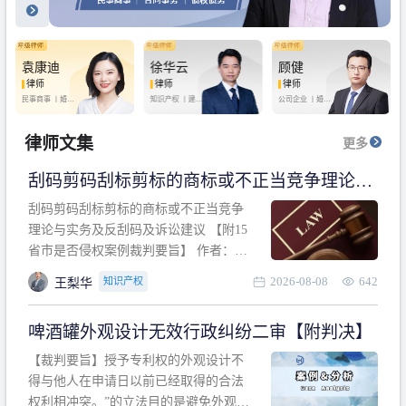
袁康迪
徐华云
顾健
律师
律师
律师
民事商事 丨
婚姻
知识产权 丨
建设
公司企业 丨
婚姻
家庭 丨
合同事务
工程 丨
劳动纠纷
家庭 丨
房产纠纷
丨
法律顾问
丨
行政诉讼 丨
刑
丨
刑事辩护
事辩护
律师文集
更多
刮码剪码刮标剪标的商标或不正当竞争理论与
实务及反刮码及诉讼建议 【附15省市是否侵权
刮码剪码刮标剪标的商标或不正当竞争
案例裁判要旨】
理论与实务及反刮码及诉讼建议 【附15
省市是否侵权案例裁判要旨】 作者：浙
江杭知桥律师事务所 王梨华 周靖超 【导
2026-08-08
642
知识产权
王梨华
读】 第一部分：刮码剪码刮标剪标的商
标或不正当竞争理论与实务及反刮码及
啤酒罐外观设计无效行政纠纷二审【附判决】
诉讼建议 第二部分：15省市是否侵权案
例的裁判要旨 目录 第一部分、刮码剪码
【裁判要旨】授予专利权的外观设计不
刮
得与他人在申请日以前已经取得的合法
权利相冲突。”的立法目的是避免外观设