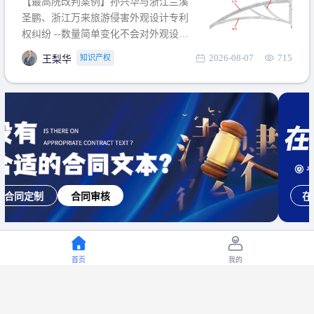
【最高院改判案例】孙兴华与浙江兰溪
提出使用状态参考图应以
圣鹏、浙江万来旅游侵害外观设计专利
权纠纷 --数量简单变化不会对外观设计
产生视觉影响，及现有设计抗辩与专利
2026-08-07
715
知识产权
王梨华
无效再审改判可以执行回转 【承办律
师】 王梨华 浙江杭知桥律师事务所 【案
由】 侵害外观设计专利权纠纷 【案号索
引】 再审：最高人民法院(2019)最高法
民再2
在线咨询
电话咨询
首页
我的